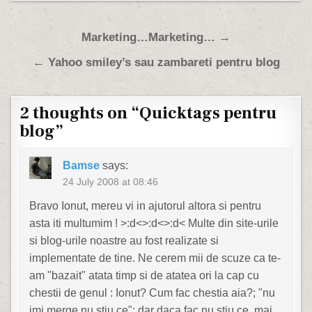
Post navigation
Marketing…Marketing… →
← Yahoo smiley’s sau zambareti pentru blog
2 thoughts on “
Quicktags pentru
blog
”
Bamse
says:
24 July 2008 at 08:46
Bravo Ionut, mereu vi in ajutorul altora si pentru
asta iti multumim ! >:d<>:d<>:d< Multe din site-urile
si blog-urile noastre au fost realizate si
implementate de tine. Ne cerem mii de scuze ca te-
am "bazait" atata timp si de atatea ori la cap cu
chestii de genul : Ionut? Cum fac chestia aia?; "nu
imi merge nu stiu ce"; dar daca fac nu stiu ce, mai