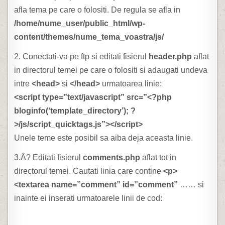
afla tema pe care o folositi. De regula se afla in
/home/nume_user/public_html/wp-
content/themes/nume_tema_voastra/js/
2. Conectati-va pe ftp si editati fisierul
header.php
aflat
in directorul temei pe care o folositi si adaugati undeva
intre
<head>
si
</head>
urmatoarea linie:
<script type=”text/javascript” src=”<?php
bloginfo(‘template_directory’); ?
>/js/script_quicktags.js”></script>
Unele teme este posibil sa aiba deja aceasta linie.
3.Â? Editati fisierul
comments.php
aflat tot in
directorul temei. Cautati linia care contine
<p>
<textarea name=”comment” id=”comment”
……
si
inainte ei inserati urmatoarele linii de cod: