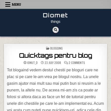
Skip to content
MENU
Diomet
things
POSTED IN
BLOGGING
Quicktags pentru blog
ON QUICKTAGS PENT
IONUT_D
23 JULY 2008
2 COMMENTS
Tot blogaind vedem destul chestii pe bloguri care ne
plac si pe care le-am vrea pe blogul nostru. La unele
gasim ajutor mai mult sau mai putin bun si reusim a le
punem, la altele nu. De aceea mi-am zis ca poate ar
folosi si altora daca as face un fel de tutorial pentru
unele din chestiile pe care le-am implementat eu. Acum
voi arata cum puteti pune quicktags-uri, adica cele din