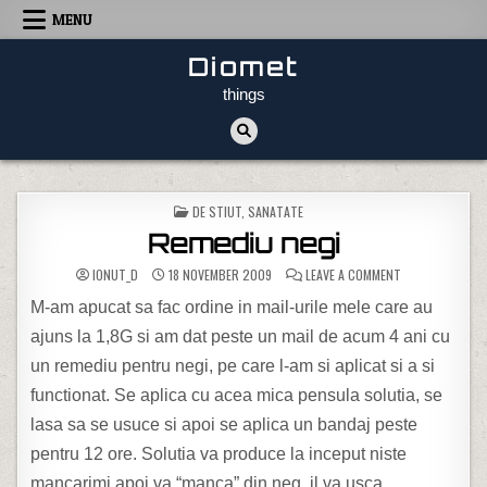
Skip to content
MENU
Diomet
things
POSTED IN
DE STIUT
,
SANATATE
Remediu negi
ON REMEDIU NEG
IONUT_D
18 NOVEMBER 2009
LEAVE A COMMENT
M-am apucat sa fac ordine in mail-urile mele care au
ajuns la 1,8G si am dat peste un mail de acum 4 ani cu
un remediu pentru negi, pe care l-am si aplicat si a si
functionat. Se aplica cu acea mica pensula solutia, se
lasa sa se usuce si apoi se aplica un bandaj peste
pentru 12 ore. Solutia va produce la inceput niste
mancarimi apoi va “manca” din neg, il va usca.