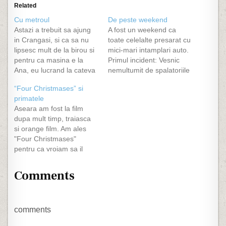
Related
Cu metroul
De peste weekend
Astazi a trebuit sa ajung
A fost un weekend ca
in Crangasi, si ca sa nu
toate celelalte presarat cu
lipsesc mult de la birou si
mici-mari intamplari auto.
pentru ca masina e la
Primul incident: Vesnic
Ana, eu lucrand la cateva
nemultumit de spalatoriile
minute de casa, am decis
auto cu preturi
“Four Christmases” si
sa iau metroul cu care nu
rezonabile, m-am decis,
primatele
am mers de ceva vreme.
ca in vremurile de demult,
Aseara am fost la film
Ce am observat si ce
sa imi fac curetenie
dupa mult timp, traiasca
concluzii am…
singur in masina. Asadar,
si orange film. Am ales
imi iau toate ustensilele,
"Four Christmases"
cobor la masina si incep
pentru ca vroiam sa il
sa curat mocheta sa…
vedem si merita, dar am
avut si peripetii In stanga
Comments
mea vin 2 cocalari si 2
pitzipoance, care vorbeau
tare, vorbeau la telefon si
radeau la toate kkt-urile
comments
la…