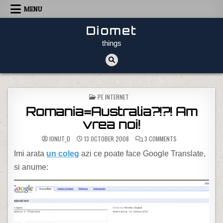
Skip to content
MENU
Diomet
things
POSTED IN
PE INTERNET
Romania=Australia?!?! Am
vrea noi!
ON ROMANIA=AUSTRA
IONUT_D
13 OCTOBER 2008
3 COMMENTS
Imi arata
un coleg
azi ce poate face Google Translate,
si anume: