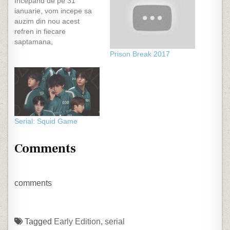
Incepand de pe 31
ianuarie, vom incepe sa
auzim din nou acest
refren in fiecare
saptamana,
bolborosindu-i la fiecare
Prison Break 2017
final ramas in eter pe
producatori si urandu-le
cele bune la fiecare
episod nou. Am ocolist
mult timp serialul Lost,
crezand ca este "expirat"
Serial: Squid Game
si ca actiunea se invarte
in jurul…
Comments
comments
Tagged
Early Edition
,
serial