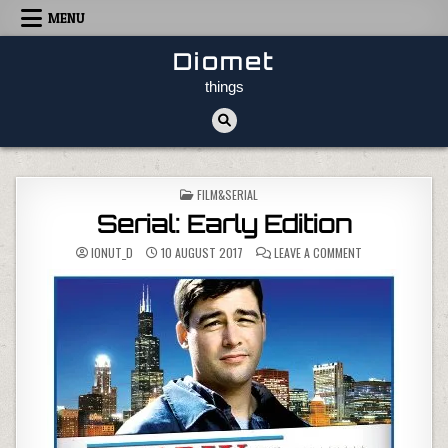
Skip to content
MENU
Diomet
things
POSTED IN
FILM&SERIAL
Serial: Early Edition
ON SERIAL: EARLY
IONUT_D
10 AUGUST 2017
LEAVE A COMMENT