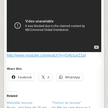
http://www.youtube.com/watch?v=Gvfo1urZ1pI
Share this:
Facebook
X
WhatsApp
Related
Melodiile tineretii
“Parfum de femeie”
Acum...mai bine de 15 ani
Un film pe care daca nu l-