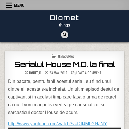
Skip to content
MENU
Diomet
things
POSTED IN
FILM&SERIAL
Serialul House M.D. la final
ON SERIALUL HOUSE 
IONUT_D
23 MAY 2012
LEAVE A COMMENT
Din pacate, pentru fanii acestui serial, eu fiind unul
dintre ei, acesta s-a incheiat. Un ultim episod destul de
captivant si in acelasi timp care lasa o urma de regret
ca nu il vom mai putea vedea pe carismaticul si
sarcasticul doctor House de acum.
http://www.youtube.com/watch?v=DIIJM0YNJNY