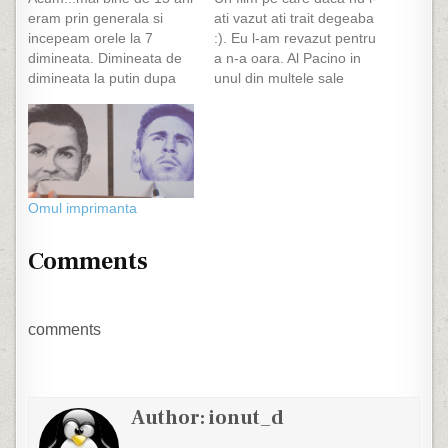
eram prin generala si
ati vazut ati trait degeaba
incepeam orele la 7
:). Eu l-am revazut pentru
dimineata. Dimineata de
a n-a oara. Al Pacino in
dimineata la putin dupa
unul din multele sale
ora 6 mancam cu ochii
roluri mari, un film care
vag deschisi ascultandu-l
este mai mult decat un
pe Paul Grigoriu la
film si pe care daca il lasi
matinalul de la Radio
te poate invata destule
Romania Actualitati. In
lucruri despre viata.
fiecare dimineata
Omul imprimanta
ascultam Europe - The
Final Countdown, o
Comments
melodie a…
comments
Author:
ionut_d