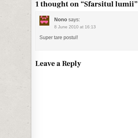
1 thought on “
Sfarsitul lumii
”
Nono
says:
8 June 2010 at 16:13
Super tare postul!
Leave a Reply