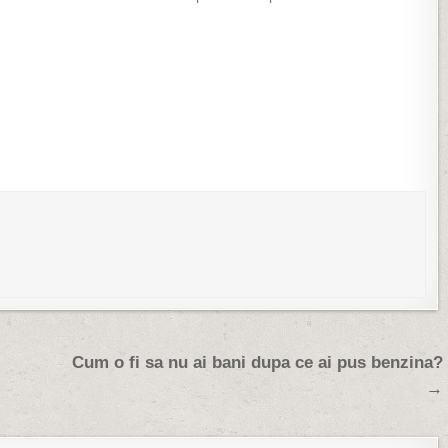
despartiri de Gazduire.ro,
iei un interviu, deci... zise Dumnezeu.
. Am ajuns la Gazduire.ro
- Daca ai timp, i-am raspuns.
in…
Dumnezeu a zambit. - Timpul meu
este eternitatea... Ce intrebari ai…
Cum o fi sa nu ai bani dupa ce ai pus benzina?
→