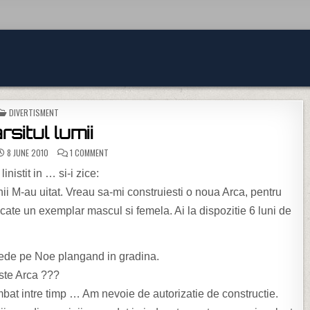
POSTED IN
DIVERTISMENT
rsitul lumii
ON SFARSITUL LUMII
8 JUNE 2010
1 COMMENT
nistit in … si-i zice:
i M-au uitat. Vreau sa-mi construiesti o noua Arca, pentru
 cate un exemplar mascul si femela. Ai la dispozitie 6 luni de
ede pe Noe plangand in gradina.
este Arca ???
bat intre timp … Am nevoie de autorizatie de constructie.