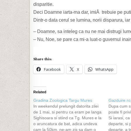
disparitie.
Deci Doamne iarta-ma dar, imiÂ trebuie pe putin 
Dintr-o data cerul se lumina, norii disparura, iar
– Doamne, sa inteleg ca nu ne mai distrugi lum
– Nu, Noe, se pare ca mi-a luat-o guvernul ina
Share this:
Facebook
X
WhatsApp
Related
Gradina Zoologica Targu Mures
Gazduire.ro
In weekendul prelungit datorita zilei
Dupa cum sp
de 1 mai, si pentru ca eram pe langa
poate fi pri
Sighisoara si stiind ca Tg. Mures e la
Si iarasi, c
o aruncatura de bat, adica undeva
departe, si
cam la 50km, ne-am zis sa dam o
departe, a t