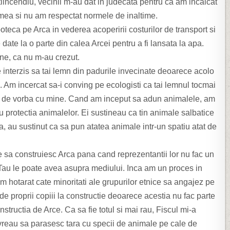
tiincendiu, vecinii m-au dat in judecata pentru ca am incalcat
 mea si nu am respectat normele de
inaltime.
oteca pe Arca in vederea acoperirii costurilor de transport si
 date la o parte din calea Arcei pentru a fi lansata la apa.
e, ca nu m-au crezut.
e interzis sa tai lemn din padurile invecinate deoarece acolo
a. Am incercat sa-i conving pe ecologisti ca tai lemnul tocmai
tea de vorba cu mine. Cand am inceput sa adun animalele, am
ru protectia animalelor. Ei sustineau ca tin animale salbatice
, au sustinut ca sa pun atatea animale intr-un spatiu atat de
 sa construiesc Arca pana cand reprezentantii lor nu fac un
 Tau le poate avea asupra mediului. Inca am un proces in
hotarat cate minoritati ale grupurilor etnice sa angajez pe
 de proprii copiii la constructie deoarece acestia nu fac parte
nstructia de Arce. Ca sa fie totul si mai rau, Fiscul mi-a
 vreau sa parasesc tara cu specii de animale pe cale de