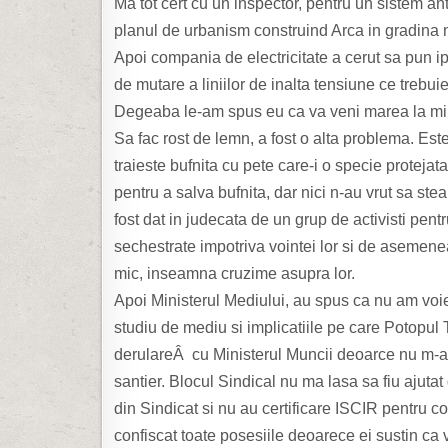
Ma tot cert cu un inspector, pentru un sistem an
planul de urbanism construind Arca in gradina
Apoi compania de electricitate a cerut sa pun ip
de mutare a liniilor de inalta tensiune ce trebuie
Degeaba le-am spus eu ca va veni marea la min
Sa fac rost de lemn, a fost o alta problema. Est
traieste bufnita cu pete care-i o specie protejat
pentru a salva bufnita, dar nici n-au vrut sa s
fost dat in judecata de un grup de activisti pent
sechestrate impotriva vointei lor si de asemenea
mic, inseamna cruzime asupra lor.
Apoi Ministerul Mediului, au spus ca nu am voie
studiu de mediu si implicatiile pe care Potopul
derulareÂ cu Ministerul Muncii deoarce nu m-am 
santier. Blocul Sindical nu ma lasa sa fiu ajutat
din Sindicat si nu au certificare ISCIR pentru co
confiscat toate posesiile deoarece ei sustin ca