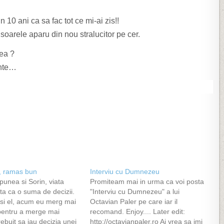
10 ani ca sa fac tot ce mi-ai zis!!
 soarele aparu din nou stralucitor pe cer.
ea ?
inte…
, ramas bun
Interviu cu Dumnezeu
unea si Sorin, viata
Promiteam mai in urma ca voi posta
vita ca o suma de decizii.
"Interviu cu Dumnezeu" a lui
a si el, acum eu merg mai
Octavian Paler pe care iar il
 pentru a merge mai
recomand. Enjoy.... Later edit:
rebuit sa iau decizia unei
http://octavianpaler.ro Ai vrea sa imi