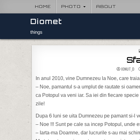
Skip to content
HOME
PHOTO
ABOUT
Diomet
things
Sfa
IONUT_D
In anul 2010, vine Dumnezeu la Noe, care traia li
– Noe, pamantul s-a umplut de rautate si oameni
ca Potopul va veni iar. Sa iei din fiecare specie
zile!
Dupa 6 luni se uita Dumnezeu pe pamant si-l v
– Noe !!! Sunt pe cale sa incep Potopul, unde 
– Iarta-ma Doamne, dar lucrurile s-au mai schim