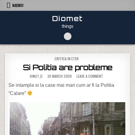
Skip to content
MENU
Diomet
things
POSTED IN
CRITICA IN ETER
Si Politia are probleme
ON SI POLITIA ARE P
IONUT_D
30 MARCH 2009
LEAVE A COMMENT
Se intampla si la case mai mari cum ar fi la Politia
“Calare”