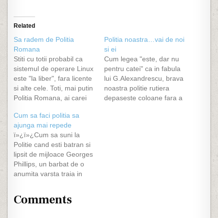
Related
Sa radem de Politia
Politia noastra…vai de noi
Romana
si ei
Stiti cu totii probabil ca
Cum legea "este, dar nu
sistemul de operare Linux
pentru catei" ca in fabula
este "la liber", fara licente
lui G.Alexandrescu, brava
si alte cele. Toti, mai putin
noastra politie rutiera
Politia Romana, ai carei
depaseste coloane fara a
specialisti IT sunt si mai
fi in misiune cu toate alea
Cum sa faci politia sa
plop decat se pare.
pornite, intoarce pe linie
ajunga mai repede
DÄƒÄƒÄƒ, sunt nepotii lu
continua, merge pe
ï»¿ï»¿Cum sa suni la
sefu' nu stiu care care "se
interzis, parcheaza in
Politie cand esti batran si
pricepe" sa instaleze
statia de autobuz si si in
lipsit de mijloace Georges
winamp, deci prin
locurile unde este interzis
Phillips, un barbat de o
definitie…
si de unde ne…
anumita varsta traia in
Vancouver , cand se
pregatea de culcare sotia
Comments
ii spune ca a lasat lumina
aprinsa in curte. Georges