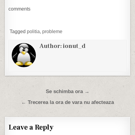
cand s-a dus s-o stinga a
vazut ca hotii ii…
comments
Tagged
politia
,
probleme
Author:
ionut_d
Post navigation
Se schimba ora →
← Trecerea la ora de vara nu afecteaza
Leave a Reply