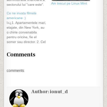
Am trecut pe Linux Mint
sectorului lui "care este".
Care va sa zica plecam
Ce ne invata filmele
noi de acasa, ajungem la
americane :)
giratoriul de la
ï»¿1. Apartamentele mari,
Universitate pe banda a
etajate, din New York, au
doua cu intentia de a
o chirie convenabila
merge spre
pentru oricine, fie el
Kogalniceanu. Dupa cum
somer sau director. 2. Cel
bine stiti, lumea…
putin unul din doi gemeni
identici este diabolic. 3.
Comments
Daca trebuie sa
dezamorsezi o bomba nu
ai de ce sa-ti faci griji,
intotdeauna vei alege
comments
corect firul care trebuie
taiat.…
Author:
ionut_d