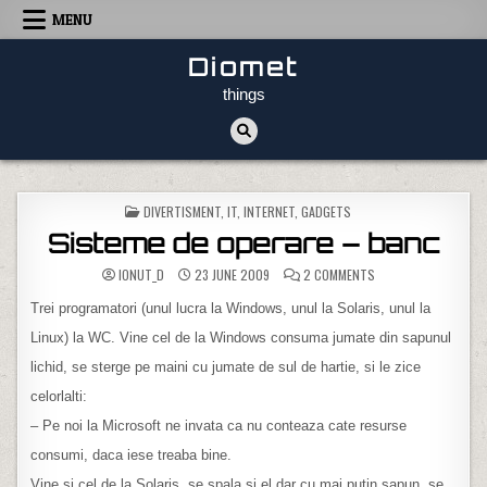
Skip to content
MENU
Diomet
things
POSTED IN
DIVERTISMENT
,
IT, INTERNET, GADGETS
Sisteme de operare – banc
ON SISTEME DE OPER
IONUT_D
23 JUNE 2009
2 COMMENTS
Trei programatori (unul lucra la Windows, unul la Solaris, unul la
Linux) la WC. Vine cel de la Windows consuma jumate din sapunul
lichid, se sterge pe maini cu jumate de sul de hartie, si le zice
celorlalti:
– Pe noi la Microsoft ne invata ca nu conteaza cate resurse
consumi, daca iese treaba bine.
Vine si cel de la Solaris, se spala si el dar cu mai putin sapun, se