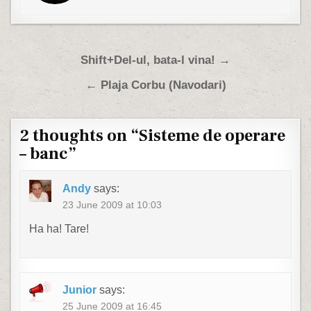
Post navigation
Shift+Del-ul, bata-l vina! →
← Plaja Corbu (Navodari)
2 thoughts on “
Sisteme de operare
– banc
”
Andy
says:
23 June 2009 at 10:03
Ha ha! Tare!
Junior
says:
25 June 2009 at 16:45