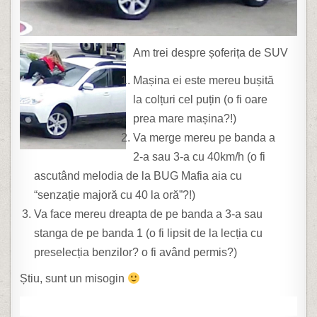
Am trei despre șoferița de SUV
Mașina ei este mereu bușită
la colțuri cel puțin (o fi oare
prea mare mașina?!)
Va merge mereu pe banda a
2-a sau 3-a cu 40km/h (o fi
ascutând melodia de la BUG Mafia aia cu
“senzație majoră cu 40 la oră”?!)
Va face mereu dreapta de pe banda a 3-a sau
stanga de pe banda 1 (o fi lipsit de la lecția cu
preselecția benzilor? o fi având permis?)
Știu, sunt un misogin