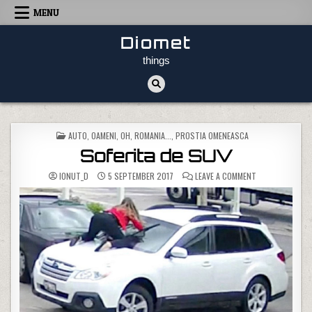
Skip to content
MENU
Diomet
things
POSTED IN
AUTO
,
OAMENI
,
OH, ROMANIA...
,
PROSTIA OMENEASCA
Soferita de SUV
ON SOFERITA DE
IONUT_D
5 SEPTEMBER 2017
LEAVE A COMMENT