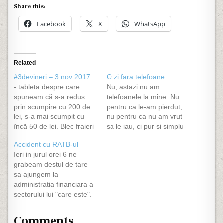
Share this:
Facebook
X
WhatsApp
Related
#3devineri – 3 nov 2017
O zi fara telefoane
- tableta despre care
Nu, astazi nu am
spuneam că s-a redus
telefoanele la mine. Nu
prin scumpire cu 200 de
pentru ca le-am pierdut,
lei, s-a mai scumpit cu
nu pentru ca nu am vrut
încă 50 de lei. Blec fraieri
sa le iau, ci pur si simplu
dei iț caming.... - bag de
le-am uitat acasa! Nu imi
Accident cu RATB-ul
samă că trecem pe
amintesc sa le mai fi uitat
Ieri in jurul orei 6 ne
sistem englezesc. Banda
vreodata, ba chiar le port
grabeam destul de tare
I este mereu libera, pe
cu mine mai mereu. Le
sa ajungem la
banda II este înghesuială
mai uit prin masina…
administratia financiara a
și ceartă. O fi…
sectorului lui "care este".
Care va sa zica plecam
noi de acasa, ajungem la
Comments