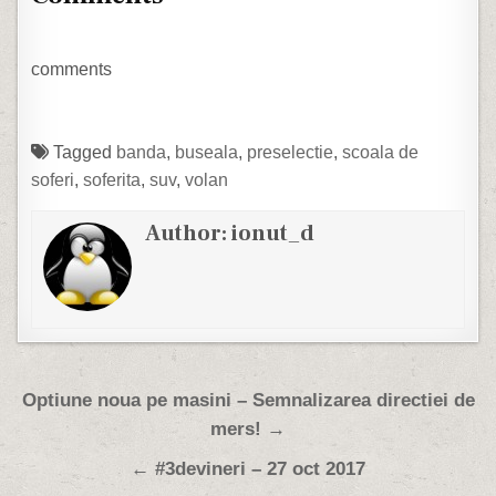
giratoriul de la
Universitate pe banda a
doua cu intentia de a
merge spre
comments
Kogalniceanu. Dupa cum
bine stiti, lumea…
Tagged
banda
,
buseala
,
preselectie
,
scoala de
soferi
,
soferita
,
suv
,
volan
Author:
ionut_d
Post navigation
Optiune noua pe masini – Semnalizarea directiei de
mers! →
← #3devineri – 27 oct 2017