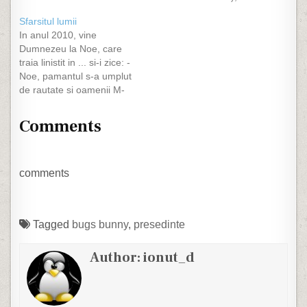
sunt funny. Folosesc
Sfarsitul lumii
pentru a le afisa noua
In anul 2010, vine
mea galerie :)
Dumnezeu la Noe, care
traia linistit in ... si-i zice: -
Noe, pamantul s-a umplut
de rautate si oamenii M-
au uitat. Vreau sa-mi
construiesti o noua Arca,
Comments
pentru ca Potopul va veni
iar. Sa iei din fiecare
specie cate un exemplar
mascul si femela. Ai la…
comments
Tagged
bugs bunny
,
presedinte
Author:
ionut_d