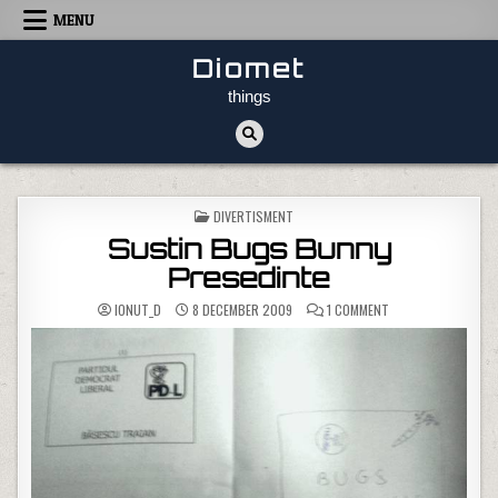
Skip to content
MENU
Diomet
things
POSTED IN
DIVERTISMENT
Sustin Bugs Bunny
Presedinte
ON SUSTIN BUGS B
IONUT_D
8 DECEMBER 2009
1 COMMENT