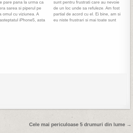
se pare pana la urma ca
sunt pentru frustrati care au nevoie
ra sarea si piperul pe
de un loc unde sa refuleze. Am fost
a omul cu viziunea. A
partial de acord cu el. Ei bine, am si
asteptatul iPhone5, asta
eu niste frustrari si mai toate sunt
te multi il doreau de anul
legate de trafic si de soferi. Azi
dupa cum era si logic
dimineata in obisnuitul nostru drum
spre…
Cele mai periculoase 5 drumuri din lume →