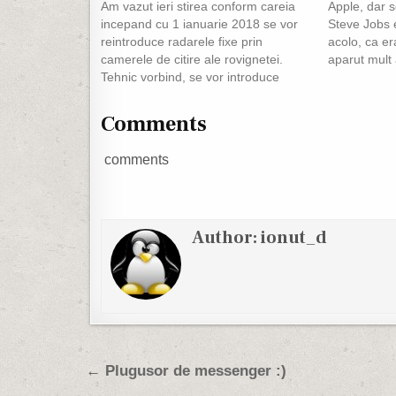
Am vazut ieri stirea conform careia
Apple, dar 
incepand cu 1 ianuarie 2018 se vor
Steve Jobs e
reintroduce radarele fixe prin
acolo, ca er
camerele de citire ale rovignetei.
aparut mult 
Tehnic vorbind, se vor introduce
dupa ce foar
senzori in asfalt la o anume distanta
trecut cand 
de camera. Vor fi 2 linii de senzori
trebuia…
Comments
care vor calcula cat de repede
strabat rotile…
comments
Author:
ionut_d
Post navigation
← Plugusor de messenger :)