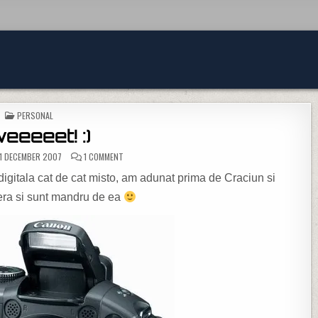
POSTED IN
PERSONAL
eeeeet! :)
ON SWEEEEET! :)
1 DECEMBER 2007
1 COMMENT
igitala cat de cat misto, am adunat prima de Craciun si
era si sunt mandru de ea