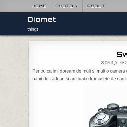
Skip to content
HOME
PHOTO
ABOUT
Diomet
things
Sw
IONUT_D
2
Pentru ca imi doream de mult si mult o camera d
banii de cadouri si am luat o frumusete de cam