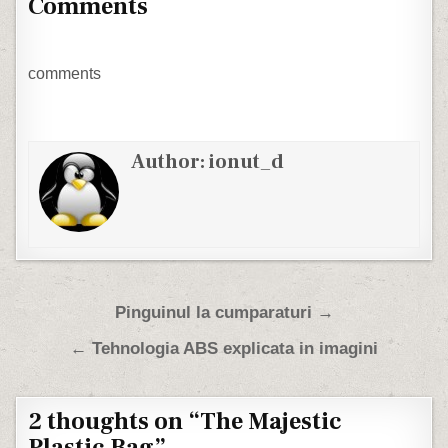
Comments
pe Paul Grigoriu la
matinalul de la Radio
Romania Actualitati. In
fiecare dimineata
comments
ascultam Europe - The
Final Countdown, o
melodie a…
Author:
ionut_d
Post navigation
Pinguinul la cumparaturi →
← Tehnologia ABS explicata in imagini
2 thoughts on “
The Majestic
Plastic Bag
”