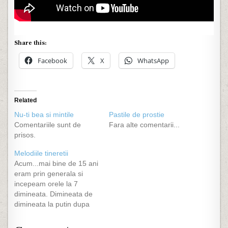
Share this:
Facebook
X
WhatsApp
Related
Nu-ti bea si mintile
Pastile de prostie
Comentariile sunt de
Fara alte comentarii...
prisos.
Melodiile tineretii
Acum...mai bine de 15 ani
eram prin generala si
incepeam orele la 7
dimineata. Dimineata de
dimineata la putin dupa
ora 6 mancam cu ochii
vag deschisi ascultandu-l