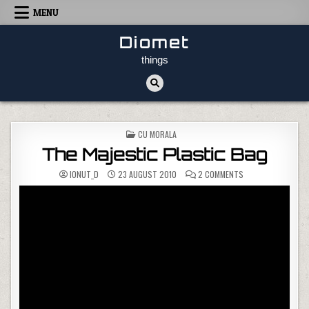
Skip to content
MENU
Diomet
things
POSTED IN
CU MORALA
The Majestic Plastic Bag
ON THE MAJESTIC 
IONUT_D
23 AUGUST 2010
2 COMMENTS