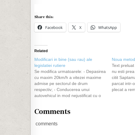
Share this:
Facebook
X
WhatsApp
Related
Modificari in bine (sau rau) ale
Noua metoda
legislatiei rutiere
Text preluat
Se modifica urmatoarele: - Depasirea
nu esti pre
cu maxim 20km/h a vitezei maxime
citit Saptam
admise pe sectorul de drum
parcat intr-
respectiv; - Conducerea unui
plecat a re
autovehicul in mod nejustificat cu o
fereastra di
viteza cu cel putin 10km/h sub limita
(dupa ce a 
minima obligatorie; - Imposibilitatea
era un bon 
Comments
prezentarii actului de identitate, a
permisului de conducere, a
comments
certificatului de inmatriculare sau…