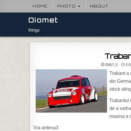
Skip to content
HOME
PHOTO
ABOUT
Diomet
things
Traba
IONUT_D
8 O
Trabant a 
din German
stock ati
Trabantul 
de a sarba
masina a de
Via antena3