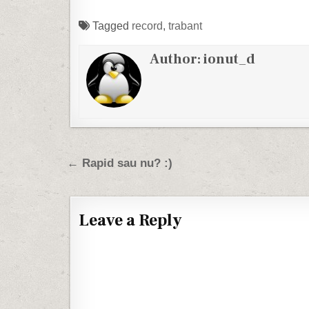
Tagged
record
,
trabant
Author:
ionut_d
Post navigation
← Rapid sau nu? :)
Leave a Reply