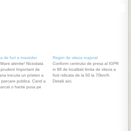
 de furt a masinilor
Regim de viteza majorat
 Mare atentie! Niciodata
Conform centrului de presa al IGPR
a prudent Important de
in 88 de localitati limita de viteza a
ana trecuta un prieten a
fost ridicata de la 50 la 70km/h.
o parcare publica. Cand a
Detalii aici.
marcat o hartie pusa pe
n spate. Cand a ridicat-o
ajuns acasa) a vazut ca
de benzina. Din…