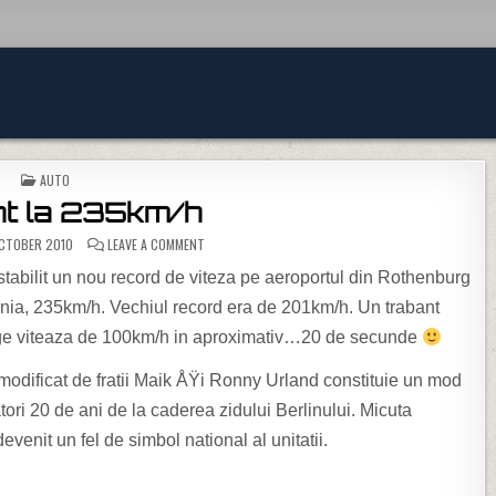
POSTED IN
AUTO
nt la 235km/h
ON TRABANT LA 235KM/H
CTOBER 2010
LEAVE A COMMENT
stabilit un nou record de viteza pe aeroportul din Rothenburg
ia, 235km/h. Vechiul record era de 201km/h. Un trabant
nge viteaza de 100km/h in aproximativ…20 de secunde
modificat de fratii Maik ÅŸi Ronny Urland constituie un mod
tori 20 de ani de la caderea zidului Berlinului. Micuta
venit un fel de simbol national al unitatii.