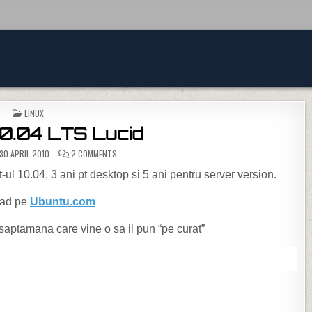
POSTED IN
LINUX
10.04 LTS Lucid
ON UBUNTU 10.04 LTS LUCID
30 APRIL 2010
2 COMMENTS
ul 10.04, 3 ani pt desktop si 5 ani pentru server version.
oad pe
Ubuntu.com
aptamana care vine o sa il pun “pe curat”