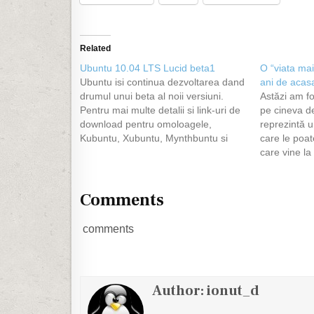
Related
Ubuntu 10.04 LTS Lucid beta1
O “viata mai
Ubuntu isi continua dezvoltarea dand
ani de acas
drumul unui beta al noii versiuni.
Astăzi am fo
Pentru mai multe detalii si link-uri de
pe cineva de
download pentru omoloagele,
reprezintă u
Kubuntu, Xubuntu, Mynthbuntu si
care le poat
care mai sunt, click aici.
care vine la
folosească ni
Fotografiile
Însă nu de
Comments
comments
Author:
ionut_d