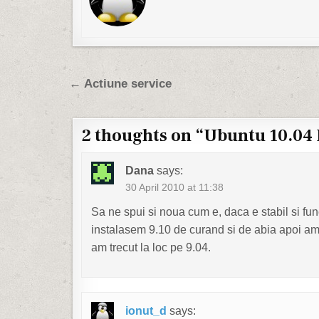
Post navigation
← Actiune service
2 thoughts on “
Ubuntu 10.04 
Dana
says:
30 April 2010 at 11:38
Sa ne spui si noua cum e, daca e stabil si func
instalasem 9.10 de curand si de abia apoi am
am trecut la loc pe 9.04.
ionut_d
says: