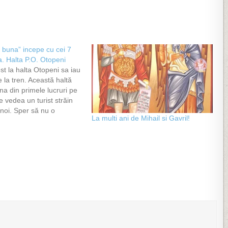
 buna” incepe cu cei 7
a. Halta P.O. Otopeni
st la halta Otopeni sa iau
 la tren. Această haltă
na din primele lucruri pe
e vedea un turist străin
 noi. Sper să nu o
La multi ani de Mihail si Gavril!
ciun turist străin.
 de mai jos spun totul.
spre asta…