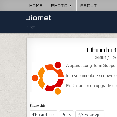
Skip to content
HOME
PHOTO
ABOUT
Diomet
things
Ubuntu 
IONUT_D
A aparut Long Term Support-
Info suplimentare si downl
Eu fac acum un upgrade si s
Share this:
Facebook
X
WhatsApp