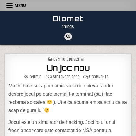
Skip to content
MENU
Diomet
things
POSTED IN
DE STIUT
,
DE VIZITAT
Un joc nou
ON UN JOC NOU
IONUT_D
3 SEPTEMBER 2009
5 COMMENTS
Ma tot bate la cap un amic sa scriu cateva randuri
despre jocul pe care tocmai l-a terminat (sa ii fac
reclama adicalea
). Uite ca acuma am sa scriu ca sa
scap de gura lui
Jocul este un simulator de hacking. Joci rolul unui
freenlancer care este contactat de NSA pentru a