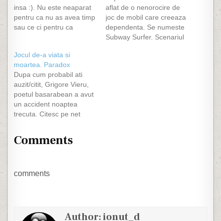
insa :). Nu este neaparat
aflat de o nenorocire de
pentru ca nu as avea timp
joc de mobil care creeaza
sau ce ci pentru ca
dependenta. Se numeste
aproape ca uit ca mai
Subway Surfer. Scenariul
exista pe aici si blogul. M-
este simplu: esti un
Jocul de-a viata si
am gandit chiar sa il
omulet care deseneaza
moartea. Paradox
inchid la un moment dat
niste vagoane de metrou,
Dupa cum probabil ati
dar…
esti prins de un politist
auzit/citit, Grigore Vieru,
care incepe sa alerge
poetul basarabean a avut
dupa tine. Tu trebuie sa
un accident noaptea
te feresti de vagoane si
trecuta. Citesc pe net
alte…
cum ca a suferit o
multime de chestii si ca
Comments
este tinut in viata de
aparate, dar ca nu i se va
face nici o operatie. Ma
intreb de ce? Colegii de…
comments
Author:
ionut_d