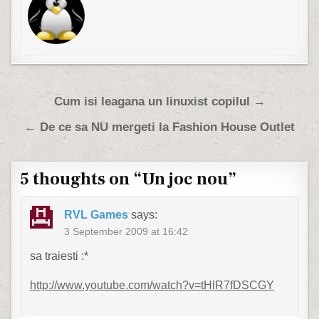
Post navigation
Cum isi leagana un linuxist copilul →
← De ce sa NU mergeti la Fashion House Outlet
5 thoughts on “
Un joc nou
”
RVL Games
says:
3 September 2009 at 16:42
sa traiesti :*
http://www.youtube.com/watch?v=tHlR7fDSCGY