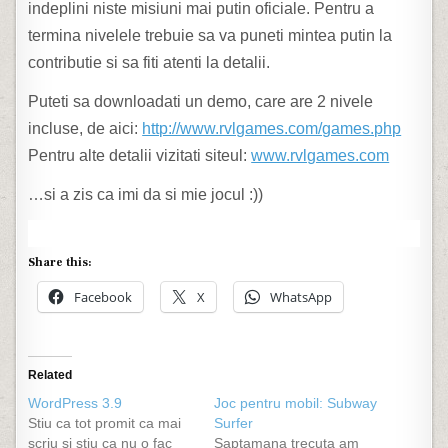
indeplini niste misiuni mai putin oficiale. Pentru a
termina nivelele trebuie sa va puneti mintea putin la
contributie si sa fiti atenti la detalii.
Puteti sa downloadati un demo, care are 2 nivele
incluse, de aici:
http://www.rvlgames.com/games.php
Pentru alte detalii vizitati siteul:
www.rvlgames.com
…si a zis ca imi da si mie jocul :))
Share this:
Facebook
X
WhatsApp
Related
WordPress 3.9
Joc pentru mobil: Subway
Stiu ca tot promit ca mai
Surfer
scriu si stiu ca nu o fac
Saptamana trecuta am