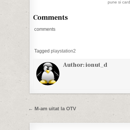
pune si card
intre 9 si 36
calitatea do
Comments
stabilizator
filmare 720
comments
Tagged
playstation2
Author:
ionut_d
Post navigation
← M-am uitat la OTV