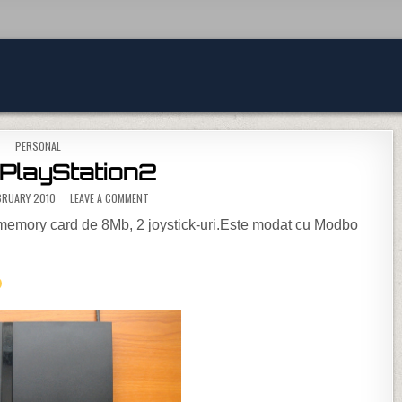
POSTED IN
PERSONAL
PlayStation2
ON VAND PLAYSTATION2
BRUARY 2010
LEAVE A COMMENT
emory card de 8Mb, 2 joystick-uri.Este modat cu Modbo