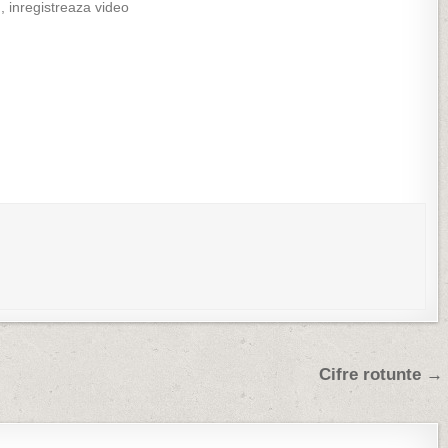
, inregistreaza video
fata, oglinzi electrice incalzite si
 de ore in functie de
vopsite in culoarea caroseriei, o
rita, zoom optic 42X,
sonorizare misto de tot din standard
 de imagine, rezolutie
Blaupunkt cu subwoofer de 100W
 x 476 px,…
care…
Cifre rotunte →