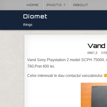
Skip to content
HOME
PHOTO
ABOUT
Diomet
things
Vand 
IONUT_D
9 FE
Vand Sony Playstation 2 model SCPH 75004, m
760.Pret 400 lei.
Celor interesati le dau contactul vanzatorului