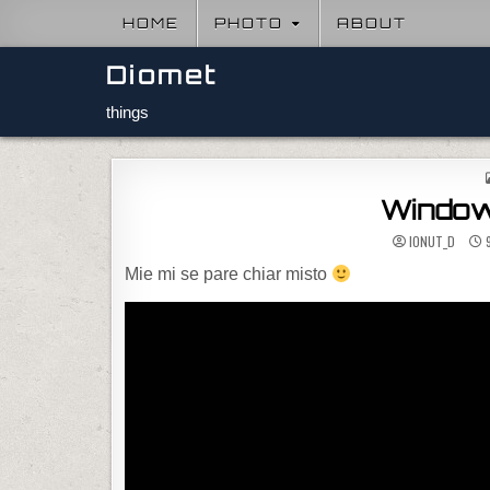
Skip to content
HOME
PHOTO
ABOUT
Diomet
things
Window
IONUT_D
9
Mie mi se pare chiar misto