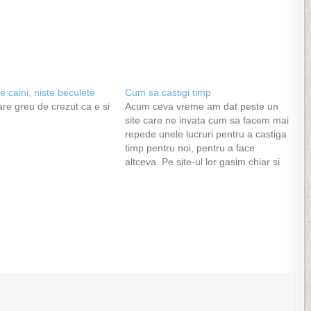
te caini, niste beculete
Cum sa castigi timp
re greu de crezut ca e si
Acum ceva vreme am dat peste un
site care ne invata cum sa facem mai
repede unele lucruri pentru a castiga
timp pentru noi, pentru a face
altceva. Pe site-ul lor gasim chiar si
un calculator de unde aflam cat timp
cumulat intr-o viata pierdem cu...ce
vreti voi. Mie mi-a…