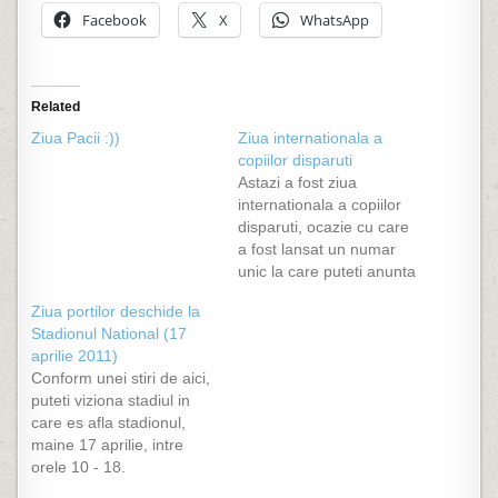
Facebook
X
WhatsApp
Related
Ziua Pacii :))
Ziua internationala a
copiilor disparuti
Astazi a fost ziua
internationala a copiilor
disparuti, ocazie cu care
a fost lansat un numar
unic la care puteti anunta
daca ati recunoscut un
Ziua portilor deschide la
copil disparut si anume
Stadionul National (17
116000. De asemenea,
aprilie 2011)
am aflat si de existenta
Conform unei stiri de aici,
unui site dedicat copiilor
puteti viziona stadiul in
disparuti cu titlul (evident)
care es afla stadionul,
copiidisparuti.ro.
maine 17 aprilie, intre
orele 10 - 18.