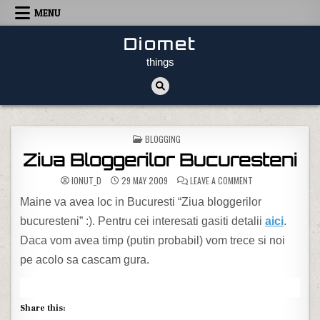
Skip to content
MENU
Diomet
things
POSTED IN
BLOGGING
Ziua Bloggerilor Bucuresteni
ON ZIUA BLOGGERI
IONUT_D
29 MAY 2009
LEAVE A COMMENT
Maine va avea loc in Bucuresti “Ziua bloggerilor
bucuresteni” :). Pentru cei interesati gasiti detalii
aici
.
Daca vom avea timp (putin probabil) vom trece si noi
pe acolo sa cascam gura.
Share this: