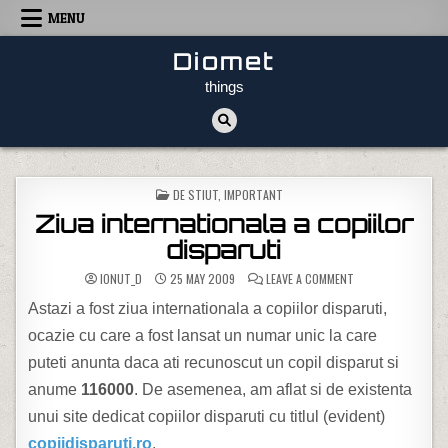
Skip to content
MENU
Diomet
things
POSTED IN
DE STIUT
,
IMPORTANT
Ziua internationala a copiilor
disparuti
ON ZIUA INTERNATI
IONUT_D
25 MAY 2009
LEAVE A COMMENT
Astazi a fost ziua internationala a copiilor disparuti,
ocazie cu care a fost lansat un numar unic la care
puteti anunta daca ati recunoscut un copil disparut si
anume
116000
. De asemenea, am aflat si de existenta
unui site dedicat copiilor disparuti cu titlul (evident)
copiidisparuti.ro
.