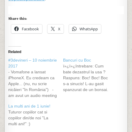
Share this:
Facebook
X
WhatsApp
Related
#3devineri – 10 noiembrie
Bancuri cu Boc
2017
ï»¿ï»¿Intrebare: Cum
- Vomafone a lansat
bate dezastrul la usa ?
iPhoneX. Eu credeam ca
Raspuns: Boc! Boc! Boc
Apple... (nu, nu scrie
s-a sinucis! L-au gasit
nicăieri "în România") -
spanzurat de un bonsai.
‎am avut un audio meeting
De ce e Boc premier? Noi
pe Skype în care am spus
intotdeauna alegem raul
La multi ani de 1 iunie!
că nu am microfon
cel mai mic. Ambitia lui
Tuturor copiilor cat si
dedicat. Acum browserele
Emil Boc fost: "Ori
copiilor din/de noi "La
și telefonul îmi livrează
premier, ori nimic!" I-au
multi ani!" :)
peste tot doar reclame la
reusit amandoua!
microfoane. Buna ziua ție
Basescu si Boc intr-o