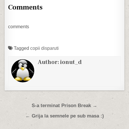
și "ascultătorilor"…
barca in largul…
Comments
comments
Tagged
copii disparuti
Author:
ionut_d
Post navigation
S-a terminat Prison Break →
← Grija la semnele pe sub masa :)