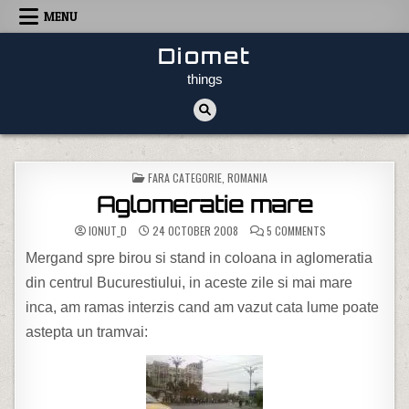
Skip to content
MENU
Diomet
things
POSTED IN
FARA CATEGORIE
,
ROMANIA
Aglomeratie mare
ON AGLOMERATIE 
IONUT_D
24 OCTOBER 2008
5 COMMENTS
Mergand spre birou si stand in coloana in aglomeratia
din centrul Bucurestiului, in aceste zile si mai mare
inca, am ramas interzis cand am vazut cata lume poate
astepta un tramvai: