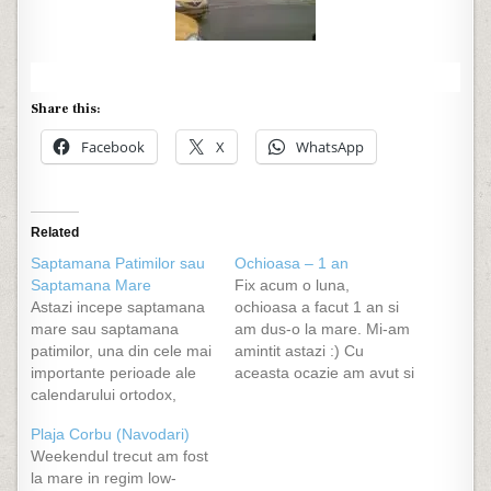
Share this:
Facebook
X
WhatsApp
Related
Saptamana Patimilor sau
Ochioasa – 1 an
Saptamana Mare
Fix acum o luna,
Astazi incepe saptamana
ochioasa a facut 1 an si
mare sau saptamana
am dus-o la mare. Mi-am
patimilor, una din cele mai
amintit astazi :) Cu
importante perioade ale
aceasta ocazie am avut si
calendarului ortodox,
cel mai mic consum ever
saptamana ale carei zile
si motorasul torcea foarte
Plaja Corbu (Navodari)
au anumite
foarte frumos cu benzina
Weekendul trecut am fost
semnificatii/praznuiri.
pusa de la poarta
la mare in regim low-
Dintre acestea ma voi
rafinariei Petromidia