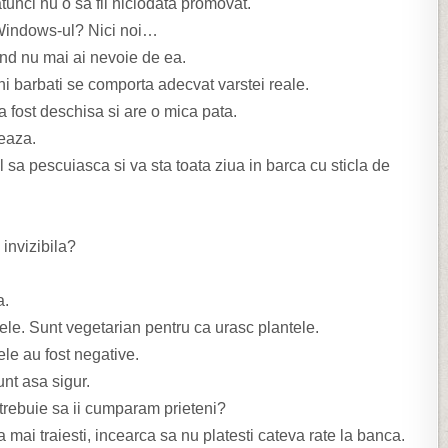
 atunci nu o sa fii niciodata promovat.
 Windows-ul? Nici noi…
and nu mai ai nevoie de ea.
ini barbati se comporta adecvat varstei reale.
a fost deschisa si are o mica pata.
leaza.
-l sa
pescuiasca si va sta toata ziua in barca cu sticla de
.
invizibila?
a.
le. Sunt vegetarian pentru ca urasc plantele.
ele au fost negative.
nt asa sigur.
trebuie sa ii cumparam prieteni?
mai traiesti, incearca sa nu platesti cateva rate la banca.