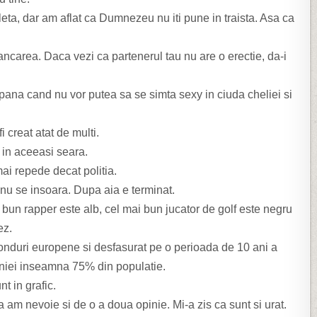
ta, dar am aflat ca Dumnezeu nu iti pune in traista. Asa ca
.
ancarea. Daca vezi ca partenerul tau nu are o erectie, da-i
 pana cand nu vor putea sa se simta sexy in ciuda cheliei si
i creat atat de multi.
r in aceeasi seara.
mai repede decat politia.
nu se insoara. Dupa aia e terminat.
 bun rapper este alb, cel mai bun jucator de golf este negru
ez.
fonduri europene si desfasurat pe o perioada de 10 ani a
aniei inseamna 75% din populatie.
t in grafic.
a am nevoie si de o a doua opinie. Mi-a zis ca sunt si urat.