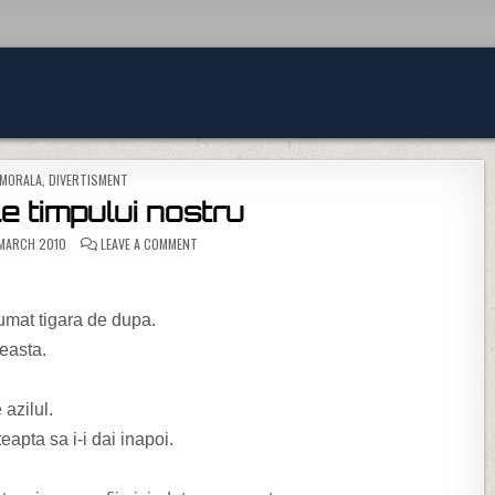
TED IN
 MORALA
,
DIVERTISMENT
e timpului nostru
ON AXIOME ALE TIMPULUI NOSTRU
MARCH 2010
LEAVE A COMMENT
 fumat tigara de dupa.
ceasta.
 azilul.
apta sa i-i dai inapoi.