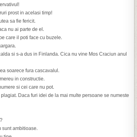
ervativul!
uri prost in acelasi timp!
ea sa fie fericit.
ca nu ai parte de el.
e care il poti face cu buzele.
gargara.
 calda si s-a dus in Finlanda. Cica nu vine Mos Craciun anul
lea soarece fura cascavalul.
mereu in constructie.
 numere si cei care nu pot.
 plagiat. Daca furi idei de la mai multe persoane se numeste
g?
u sunt ambitioase.
u tine.