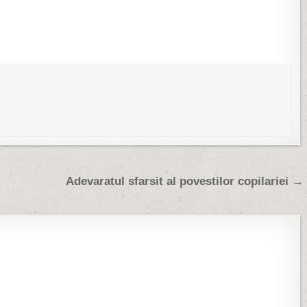
Adevaratul sfarsit al povestilor copilariei →