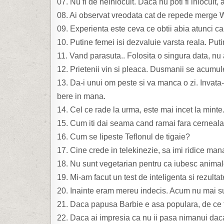
07. Nu fi de neinlocuit. Daca nu poti fi inlocuit,
08. Ai observat vreodata cat de repede merge
09. Experienta este ceva ce obtii abia atunci c
10. Putine femei isi dezvaluie varsta reala. Put
11. Vand parasuta.. Folosita o singura data, nu 
12. Prietenii vin si pleaca. Dusmanii se acumu
13. Da-i unui om peste si va manca o zi. Invata
bere in mana.
14. Cel ce rade la urma, este mai incet la minte
15. Cum iti dai seama cand ramai fara cerneala 
16. Cum se lipeste Teflonul de tigaie?
17. Cine crede in telekinezie, sa imi ridice man
18. Nu sunt vegetarian pentru ca iubesc animale
19. Mi-am facut un test de inteligenta si rezultat
20. Inainte eram mereu indecis. Acum nu mai su
21. Daca papusa Barbie e asa populara, de ce 
22. Daca ai impresia ca nu ii pasa nimanui daca 