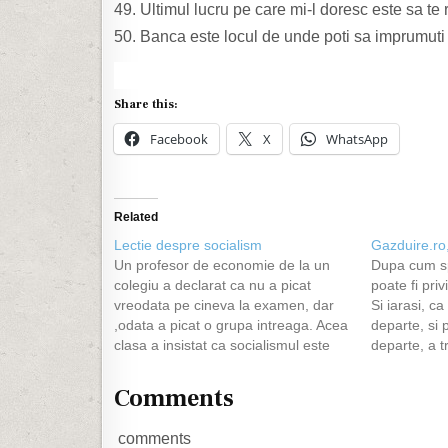
49. Ultimul lucru pe care mi-l doresc este sa te 
50. Banca este locul de unde poti sa imprumuti
Share this:
Facebook
X
WhatsApp
Related
Lectie despre socialism
Gazduire.ro
Un profesor de economie de la un
Dupa cum sp
colegiu a declarat ca nu a picat
poate fi pri
vreodata pe cineva la examen, dar
Si iarasi, c
,odata a picat o grupa intreaga. Acea
departe, si
clasa a insistat ca socialismul este
departe, a t
functional si ca nimeni nu arÂ trebui
despartiri, 
sa fie sarac si nimeni bogat, toata
copilul meu
Comments
lumea EGALA !…
in 2005, si 
comments