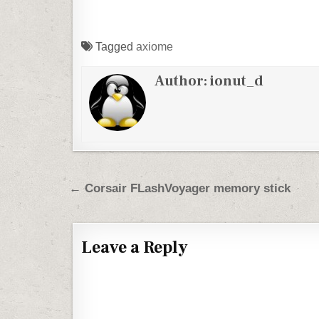
Tagged
axiome
Author:
ionut_d
Post navigation
← Corsair FLashVoyager memory stick
Leave a Reply