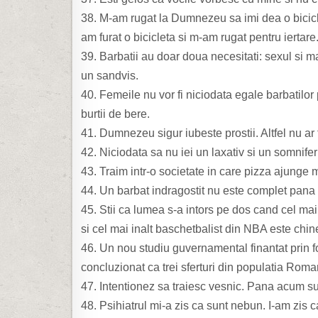
38. M-am rugat la Dumnezeu sa imi dea o bicicle
am furat o bicicleta si m-am rugat pentru iertare
39. Barbatii au doar doua necesitati: sexul si m
un sandvis.
40. Femeile nu vor fi niciodata egale barbatilor
burtii de bere.
41. Dumnezeu sigur iubeste prostii. Altfel nu ar f
42. Niciodata sa nu iei un laxativ si un somnife
43. Traim intr-o societate in care pizza ajunge 
44. Un barbat indragostit nu este complet pana 
45. Stii ca lumea s-a intors pe dos cand cel mai
si cel mai inalt baschetbalist din NBA este chin
46. Un nou studiu guvernamental finantat prin 
concluzionat ca trei sferturi din populatia Rom
47. Intentionez sa traiesc vesnic. Pana acum sun
48. Psihiatrul mi-a zis ca sunt nebun. I-am zis c