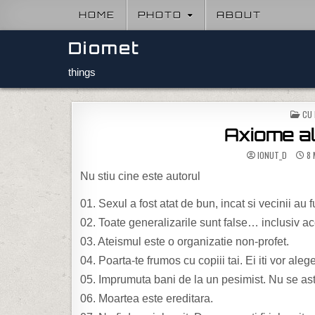
Skip to content
HOME
PHOTO
ABOUT
Diomet
things
POS
CU
Axiome al
IONUT_D
8 
Nu stiu cine este autorul
01. Sexul a fost atat de bun, incat si vecinii au
02. Toate generalizarile sunt false… inclusiv a
03. Ateismul este o organizatie non-profet.
04. Poarta-te frumos cu copiii tai. Ei iti vor alege
05. Imprumuta bani de la un pesimist. Nu se aste
06. Moartea este ereditara.