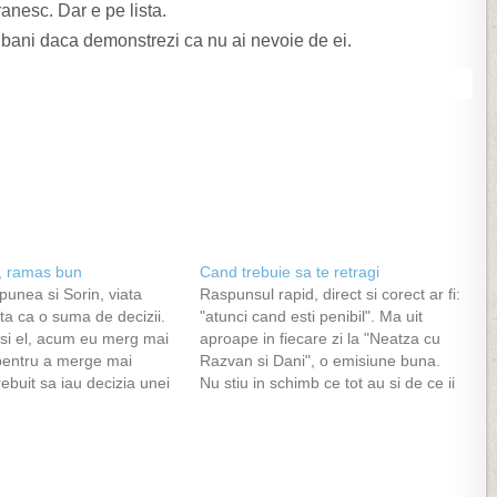
ranesc. Dar e pe lista.
 bani daca demonstrezi ca nu ai nevoie de ei.
, ramas bun
Cand trebuie sa te retragi
unea si Sorin, viata
Raspunsul rapid, direct si corect ar fi:
vita ca o suma de decizii.
"atunci cand esti penibil". Ma uit
a si el, acum eu merg mai
aproape in fiecare zi la "Neatza cu
 pentru a merge mai
Razvan si Dani", o emisiune buna.
rebuit sa iau decizia unei
Nu stiu in schimb ce tot au si de ce ii
despartiri de Gazduire.ro,
invita pe Savoy, acea formatie care a
. Am ajuns la Gazduire.ro
fost buna candva in urma si…
in…