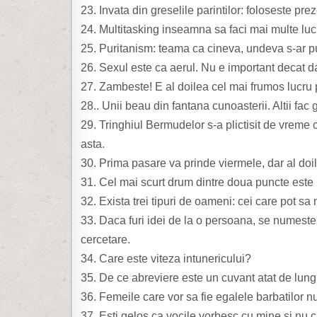
23. Invata din greselile parintilor: foloseste prez
24. Multitasking inseamna sa faci mai multe lucr
25. Puritanism: teama ca cineva, undeva s-ar put
26. Sexul este ca aerul. Nu e important decat da
27. Zambeste! E al doilea cel mai frumos lucru p
28.. Unii beau din fantana cunoasterii. Altii fac 
29. Tringhiul Bermudelor s-a plictisit de vreme
asta.
30. Prima pasare va prinde viermele, dar al doi
31. Cel mai scurt drum dintre doua puncte este 
32. Exista trei tipuri de oameni: cei care pot sa
33. Daca furi idei de la o persoana, se numeste
cercetare.
34. Care este viteza intunericului?
35. De ce abreviere este un cuvant atat de lun
36. Femeile care vor sa fie egalele barbatilor n
37. Esti gelos ca vocile vorbesc cu mine si nu c