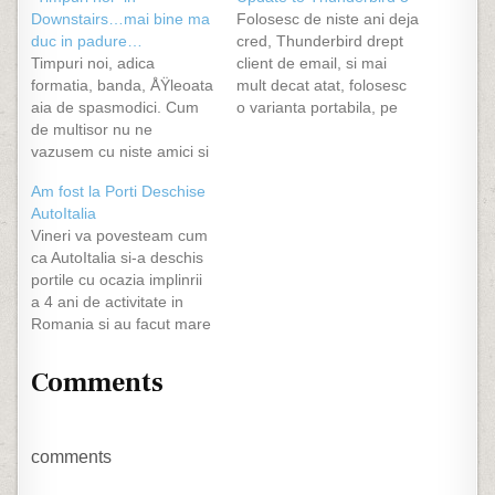
Downstairs…mai bine ma
Folosesc de niste ani deja
duc in padure…
cred, Thunderbird drept
Timpuri noi, adica
client de email, si mai
formatia, banda, ÅŸleoata
mult decat atat, folosesc
aia de spasmodici. Cum
o varianta portabila, pe
de multisor nu ne
care o tin pe un memory
vazusem cu niste amici si
stick Corsair Voyager
pentru ca a fost
destul de rapid :). Am
Am fost la Porti Deschise
organizata o iesire de
trecut de la Thunderbird
AutoItalia
grup, am zis "da" aseara
v1 la v2 si cand a aparut
Vineri va povesteam cum
sa mergem intr-un fel de
v3 am fost sceptic…
ca AutoItalia si-a deschis
club, Downstairs. De fapt
portile cu ocazia implinrii
am primit invitatie si am
a 4 ani de activitate in
zis da. Cica intrarea…
Romania si au facut mare
dezmat. Am mers si eu
sambata. In jur de ora
Comments
11:30 am plecat din
parcarea din spatele
fostului magazin Junior
alaturi de mai multi
comments
membri ai ClubFiat.ro…