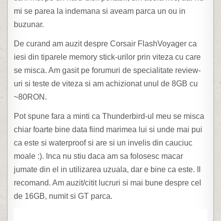
mi se parea la indemana si aveam parca un ou in
buzunar.
De curand am auzit despre Corsair FlashVoyager ca
iesi din tiparele memory stick-urilor prin viteza cu care
se misca. Am gasit pe forumuri de specialitate review-
uri si teste de viteza si am achizionat unul de 8GB cu
~80RON.
Pot spune fara a minti ca Thunderbird-ul meu se misca
chiar foarte bine data fiind marimea lui si unde mai pui
ca este si waterproof si are si un invelis din cauciuc
moale :). Inca nu stiu daca am sa folosesc macar
jumate din el in utilizarea uzuala, dar e bine ca este. Il
recomand. Am auzit/citit lucruri si mai bune despre cel
de 16GB, numit si GT parca.