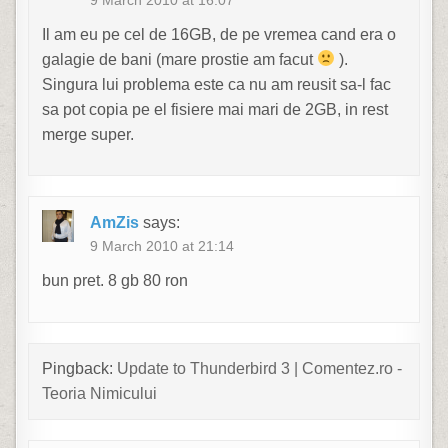
9 March 2010 at 16:07
Il am eu pe cel de 16GB, de pe vremea cand era o
galagie de bani (mare prostie am facut
).
Singura lui problema este ca nu am reusit sa-l fac
sa pot copia pe el fisiere mai mari de 2GB, in rest
merge super.
AmZis
says:
9 March 2010 at 21:14
bun pret. 8 gb 80 ron
Pingback:
Update to Thunderbird 3 | Comentez.ro -
Teoria Nimicului