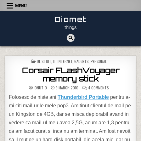
Skip to content
MENU
Diomet
things
POSTED IN
DE STIUT
,
IT, INTERNET, GADGETS
,
PERSONAL
Corsair FLashVoyager
memory stick
ON CORSAIR FLASHV
IONUT_D
9 MARCH 2010
4 COMMENTS
Folosesc de niste ani
Thunderbird Portable
pentru a-
mi citi mail-urile mele pop3. Am tinut clientul de mail pe
un Kingston de 4GB, dar se misca deplorabil avand in
vedere ca mail-ul meu avea 2,5G, acum are 1,3 pentru
ca am facut curat si inca nu am terminat. Am fost nevoit
sa il mut pe un hard-disk portabil, din acela mic, dar nu