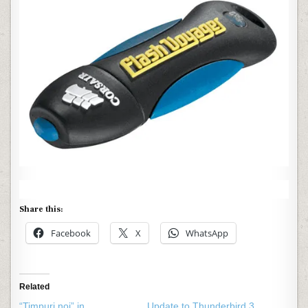
Share this:
Facebook
X
WhatsApp
Related
“Timpuri noi” in
Update to Thunderbird 3