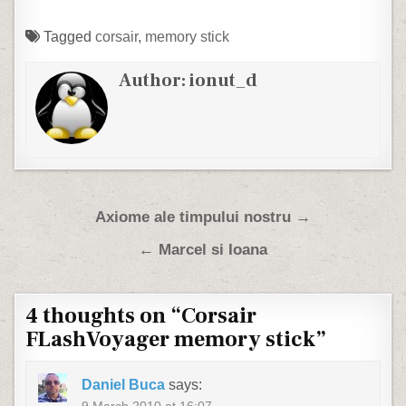
Tagged
corsair
,
memory stick
Author:
ionut_d
Post navigation
Axiome ale timpului nostru →
← Marcel si Ioana
4 thoughts on “
Corsair
FLashVoyager memory stick
”
Daniel Buca
says: