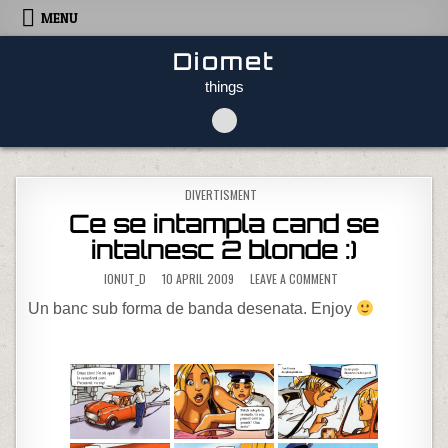
Skip to content
MENU
Diomet
things
POSTED IN
DIVERTISMENT
Ce se intampla cand se
intalnesc 2 blonde :)
ON CE SE INTAMPLA CA
IONUT_D
10 APRIL 2009
LEAVE A COMMENT
Un banc sub forma de banda desenata. Enjoy