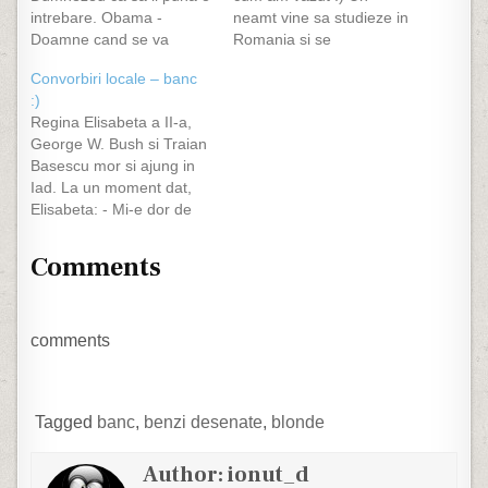
intrebare. Obama -
neamt vine sa studieze in
Doamne cand se va
Romania si se
termina criza asta in
imprieteneste cu un
Convorbiri locale – banc
USA? Dumnezeu isi
roman. Dupa ce isi
:)
trimite ingerii sa
termina studiile, il invita
Regina Elisabeta a II-a,
calculezeâ€¦raspuns de la
pe roman la el acasa.
George W. Bush si Traian
Dumnezeu : - Nu in
Romanul ramane uimit
Basescu mor si ajung in
mandatul tau! Putin: -
cand vede o casa
Iad. La un moment dat,
Doamne cand va deveni
frumoasa, cu Mercedes la
Elisabeta: - Mi-e dor de
Rusia cea mai mare
scara…
Anglia ! Vreau sa sun in
putere…
Anglia sa vad ce face
Comments
toata lumea acolo. Suna
regina, vorbeste cam 5
minute si apoi il intreaba
pe Diavol:…
comments
Tagged
banc
,
benzi desenate
,
blonde
Author:
ionut_d