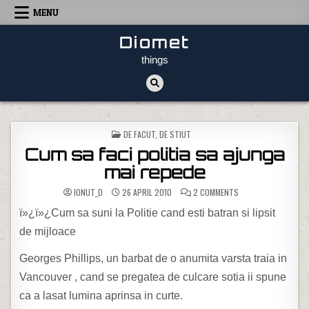
Skip to content
MENU
Diomet
things
POSTED IN
DE FACUT
,
DE STIUT
Cum sa faci politia sa ajunga
mai repede
ON CUM SA FACI POL
IONUT_D
26 APRIL 2010
2 COMMENTS
ï»¿ï»¿Cum sa suni la Politie cand esti batran si lipsit
de mijloace
Georges Phillips, un barbat de o anumita varsta traia in
Vancouver , cand se pregatea de culcare sotia ii spune
ca a lasat lumina aprinsa in curte.