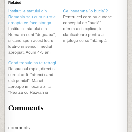
Related
Institutiile statului din
Ce inseamna “o bucla”?
Romania sau cum nu stie
Pentru cei care nu cunosc
dreapta ce face stanga
conceptul de "buclă"
Institutiile statului din
oferim aici explicațiile
Romania sunt "degeaba",
clarificatoare pentru a
si cand spun acest lucru
înțelege ce se întâmplă
luati-o in sensul imediat
atunci când se spune
apropiat. Acum 4-5 ani
despre un program de
am luat o amenda intr-o
calculator că "intră în
Cand trebuie sa te retragi
localitate, intr-un satuc la
buclă" (looping).
Raspunsul rapid, direct si
niste zeci de km de Tg.
Directorul unei firme îi
corect ar fi: "atunci cand
Neamt, o amenda de
spune secretarei: – Vom
esti penibil". Ma uit
170.000 ROL pentru ca
pleca pentru o
aproape in fiecare zi la
masina cu care eram
săptămână în străinătate
"Neatza cu Razvan si
avea toba sparta.
la un congres și…
Dani", o emisiune buna.
Amenda…
Nu stiu in schimb ce tot
Comments
au si de ce ii invita pe
Savoy, acea formatie care
a fost buna candva in
urma si…
comments