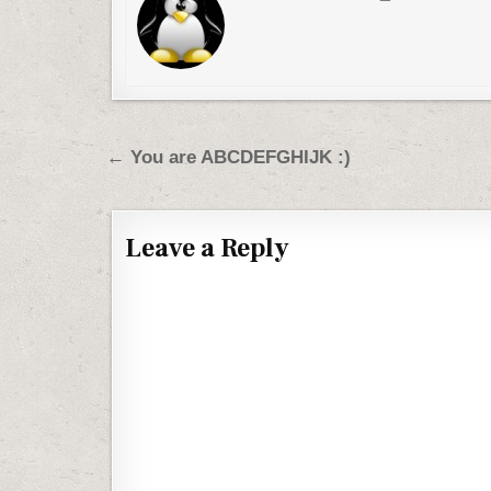
Post navigation
← You are ABCDEFGHIJK :)
Leave a Reply