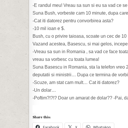
-E randul meu! Vreau sa sun si eu sa vad ce se 
Suna Bush, vorbeste cam 10 minute, dupa care 
-Cat iti datorez pentru convorbirea asta?
-10 mil ioan e $.
Bush, cu o privire taioasa, scoate un cec de 10 
Vazand acestea, Basescu, si mai gelos, incepe 
-Vreau sa sun in Romania , sa vad ce face toata
vreau sa vorbesc cu toata lumea!
Suna Basescu in Romania, sta la telefon vreo 2 or
deputatii si ministrii… Dupa ce termina de vorbi
-Scuze, am stat cam mult… Cat iti datorez?
-Un dolar…
-Poftim?!?!? Doar un amarat de dolar?? -Pai, da
Share this:
Facebook
X
WhatsApp