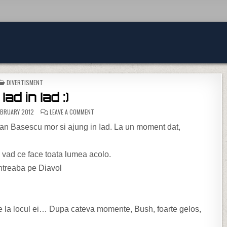
POSTED IN
DIVERTISMENT
Iad in Iad :)
ON DIN IAD IN IAD :)
EBRUARY 2012
LEAVE A COMMENT
ian Basescu mor si ajung in Iad. La un moment dat,
a vad ce face toata lumea acolo.
intreaba pe Diavol
e la locul ei… Dupa cateva momente, Bush, foarte gelos,