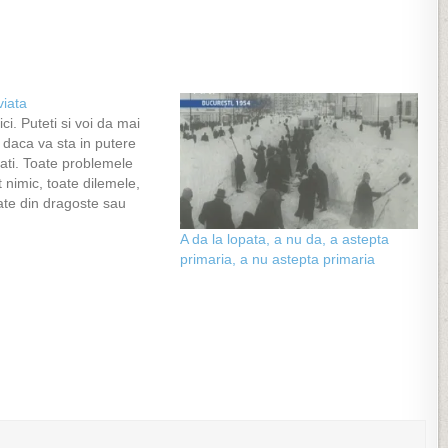
viata
ci. Puteti si voi da mai
 daca va sta in putere
tati. Toate problemele
 nimic, toate dilemele,
iate din dragoste sau
ile exterioare…sunt
A da la lopata, a nu da, a astepta
ntru a realiza asta a
primaria, a nu astepta primaria
ad ieri un om. Un om care