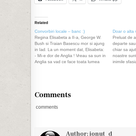
Related
Convorbiri locale – banc :)
Doar o alta 
Regina Elisabeta a II-a, George W.
Preluat de ai
Bush si Traian Basescu mor si ajung
departe sau
in Iad. La un moment dat, Elisabeta:
chiar sa aju
- Mi-e dor de Anglia ! Vreau sa sun in
noastre sunt
Anglia sa vad ce face toata lumea
inimile sfas
acolo. Suna regina, vorbeste cam 5
moarte, ran
minute si apoi il intreaba pe Diavol:…
nimic. Si pe
trebuit sa v
a…
Comments
comments
Author:
ionut_d