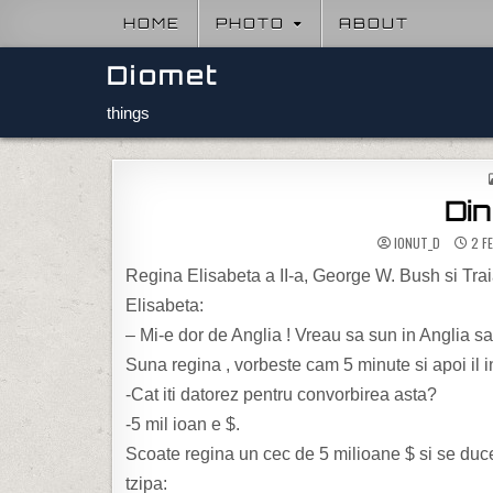
Skip to content
HOME
PHOTO
ABOUT
Diomet
things
Din 
IONUT_D
2 F
Regina Elisabeta a II-a, George W. Bush si Tra
Elisabeta:
– Mi-e dor de Anglia ! Vreau sa sun in Anglia s
Suna regina , vorbeste cam 5 minute si apoi il 
-Cat iti datorez pentru convorbirea asta?
-5 mil ioan e $.
Scoate regina un cec de 5 milioane $ si se duc
tzipa: