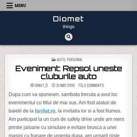
Skip to content
MENU
Diomet
things
POSTED IN
AUTO
,
PERSONAL
Eveniment: Repsol uneste
cluburile auto
ON EVENIMENT: REPSO
IONUT_D
31 MAY 2010
3 COMMENTS
Dupa cum va spuneam, sambata trecuta a avut loc
evenimentul cu titlul de mai sus. Am fost alaturi de
baietii de la
fanfiat.ro
, la invitatia lor si a fost frumos.
Am participat la un curs de safety drive unde am mers
printre jaloane cu simulare e evitare brusca a unei
masini cu franare de urgenta dupa, am urmarit niste