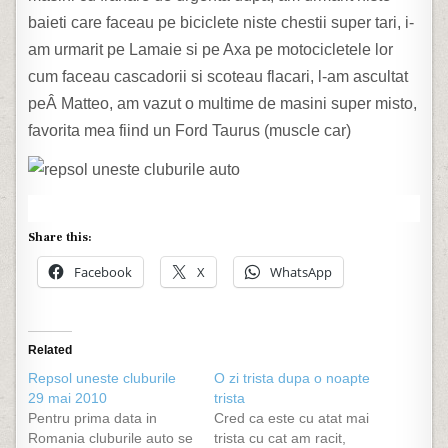
baieti care faceau pe biciclete niste chestii super tari, i-
am urmarit pe Lamaie si pe Axa pe motocicletele lor
cum faceau cascadorii si scoteau flacari, l-am ascultat
peÂ Matteo, am vazut o multime de masini super misto,
favorita mea fiind un Ford Taurus (muscle car)
Share this:
Facebook
X
WhatsApp
Related
Repsol uneste cluburile
O zi trista dupa o noapte
29 mai 2010
trista
Pentru prima data in
Cred ca este cu atat mai
Romania cluburile auto se
trista cu cat am racit,