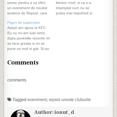
unesc pentru a va oferi
binisor cred, si ca s-a
un eveniment de neuitat
intamplat cum nu se
sustinut de Repsol, care
putea mai nepotrivit si
incurajeaza si
anume in duminica in
Figuri de supervisor
promoveaza caii putere
care lucrez. Noi sa ne
Astazi am ajuns la KFC.
fie ca sunt pe doua sau
facem sanatosi :) Aseara
Eu nu mi-am luat nimic,
pe patru roti. Esti
am urmarit, cred pentru
dupa povestile recente mi
pasionat de masini si
prima oara cap coada,
se face greata si mi se
motoare? Sambata 29
Eurovision-ul. Nu as sti
pune un nod in gat. Si-au
mai, ora 9:00 Bucurestiul
sa…
luat colegii mei. La
va fi invadat…
fastfoodul lor de la Unirii,
Comments
mancam cu Ana de
cateva ori pe luna,
indeajuns incat sa ii stiu
din vedere…
comments
Tagged
eveniment
,
repsol uneste cluburile
Author:
ionut_d