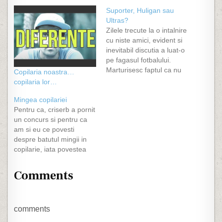
Suporter, Huligan sau
Ultras?
Zilele trecute la o intalnire
cu niste amici, evident si
inevitabil discutia a luat-o
pe fagasul fotbalului.
Marturisesc faptul ca nu
Copilaria noastra…
prea sunt microbist si ca
copilaria lor…
nu stiu jucatorii echipei cu
care simpatizez, dar imi
Mingea copilariei
place sa discut despre
Pentru ca, criserb a pornit
fotbal. Referitor la acest
un concurs si pentru ca
subiect, am avut mereu o
am si eu ce povesti
mare dilema…
despre batutul mingii in
copilarie, iata povestea
mea :) Fac parte dintr-o
generatie de nostalgici,
Comments
generatie ce a avut parte
de o copilarie ce nu a iesit
din litera unei definitii
daca aceasta ar exista,…
comments