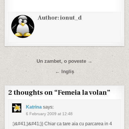
Author:
ionut_d
Post navigation
Un zambet, o poveste →
← Ingliș
2 thoughts on “
Femeia la volan
”
Katrina
says:
6 February 2009 at 12:48
:)&#41;)&#41;)) Chiar ca tare aia cu parcarea in 4