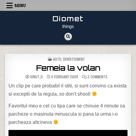
Skip to content
MENU
Diomet
things
POSTED IN
AUTO
,
DIVERTISMENT
Femeia la volan
ON FEMEIA LA VOLA
IONUT_D
6 FEBRUARY 2009
2 COMMENTS
Un clip pe care probabil il stiti, si sunt convins ca exista
si exceptii de la regula, so don’t shoot!
Favoritul meu e cel cu tipa care se chinuie 4 minute sa
parcheze o masinuta minuscula si pana la urma i-o
parcheaza altcineva