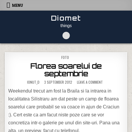
Skip to content
MENU
Diomet
things
POSTED IN
FOTO
Florea soarelui de
septembrie
ON FLOREA SOARELU
IONUT_D
3 SEPTEMBER 2012
LEAVE A COMMENT
Weekendul trecut am fost la Braila si la intrarea in
localitatea Silistraru am dat peste un camp de floarea
soarelui care probabil se va coace in ajun de Craciun
:). Cert este ca am facut niste poze care se vor
concretiza intr-o galerie pe unul din site-uri. Pana una
alta, un preview, facut cu telefonul.