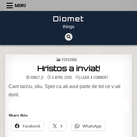
Skip to content
MENU
Diomet
things
POSTED IN
PERSONAL
Hristos a inviat!
ON HRISTOS A INVI
IONUT_D
6 APRIL 2010
LEAVE A COMMENT
Cam tarziu, stiu. Sper ca ati avut parte de tot ce v-ati
dorit.
Share this:
Facebook
X
WhatsApp