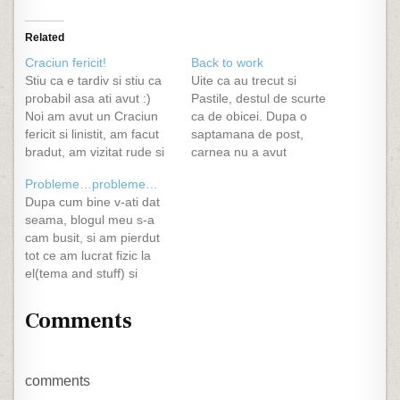
Related
Craciun fericit!
Back to work
Stiu ca e tardiv si stiu ca
Uite ca au trecut si
probabil asa ati avut :)
Pastile, destul de scurte
Noi am avut un Craciun
ca de obicei. Dupa o
fericit si linistit, am facut
saptamana de post,
bradut, am vizitat rude si
carnea nu a avut
prieteni, ne-am infruntat
niciodata un gust mai
Probleme…probleme…
din bunatati (cu masura :)
bun, cu atat mai mult cu
Dupa cum bine v-ati dat
), l-am asteptat pe Mos
cat a fost la gratar. Va
seama, blogul meu s-a
Craciun :D. Urez de
spun si eu Hristos a
cam busit, si am pierdut
asemenea si tuturor celor
inviat! cu intarziere si hai
tot ce am lucrat fizic la
care au…
inapoi la treaba!…
el(tema and stuff) si
posturi. Sunt suparat si
amarat pe chestia asta,
Comments
evident... Printre posturile
ce erau pe aici vorbeam
despre ce e important in
viata, am schimbat tema
comments
de…