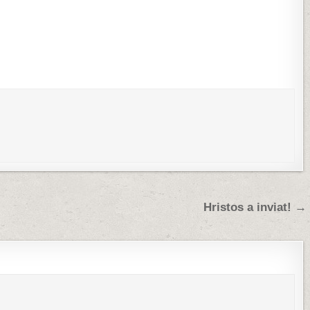
Hristos a inviat! →