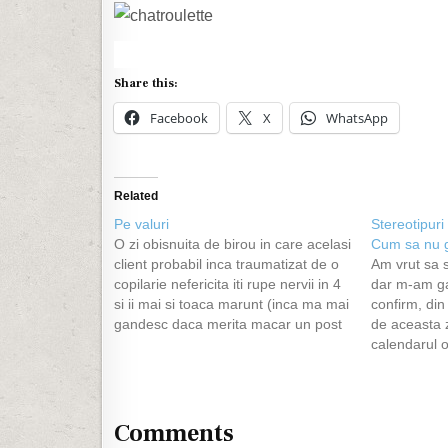
Share this:
Facebook
X
WhatsApp
Related
Pe valuri
Stereotipuri
O zi obisnuita de birou in care acelasi
Cum sa nu gr
client probabil inca traumatizat de o
Am vrut sa s
copilarie nefericita iti rupe nervii in 4
dar m-am ga
si ii mai si toaca marunt (inca ma mai
confirm, di
gandesc daca merita macar un post
de aceasta z
pe blog). Termini programul, esti
calendarul o
nervos si nu mai ai chef de nimic,
Sfant Ventin
ce…
nu exista nic
nu…
Comments