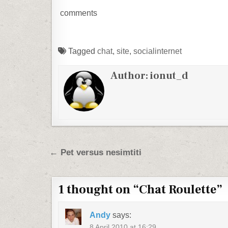
comments
Tagged
chat
,
site
,
socialinternet
Author:
ionut_d
Post navigation
← Pet versus nesimtiti
1 thought on “
Chat Roulette
”
Andy
says:
8 April 2010 at 16:29