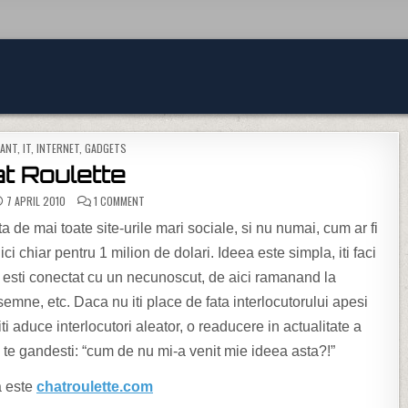
IN
SANT
,
IT, INTERNET, GADGETS
t Roulette
ON CHAT ROULETTE
7 APRIL 2010
1 COMMENT
 de mai toate site-urile mari sociale, si nu numai, cum ar fi
i chiar pentru 1 milion de dolari. Ideea este simpla, iti faci
 si esti conectat cu un necunoscut, de aici ramanand la
ci semne, etc. Daca nu iti place de fata interlocutorului apesi
i aduce interlocutori aleator, o readucere in actualitate a
 sa te gandesti: “cum de nu mi-a venit mie ideea asta?!”
na este
chatroulette.com