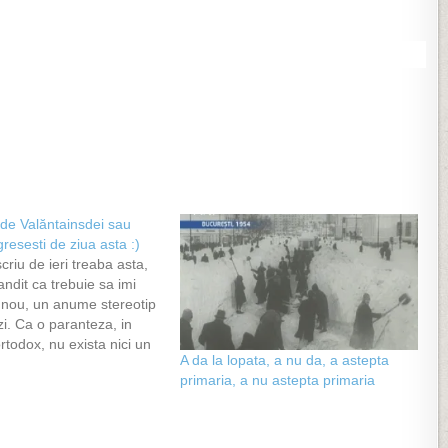
 de Valăntainsdei sau
esesti de ziua asta :)
criu de ieri treaba asta,
ndit ca trebuie sa imi
n nou, un anume stereotip
i. Ca o paranteza, in
rtodox, nu exista nici un
A da la lopata, a nu da, a astepta
, si mai mult decat atat,
primaria, a nu astepta primaria
i in cel catolic, cel putin