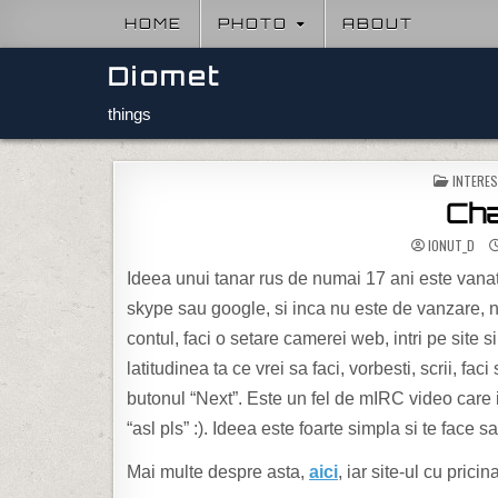
Skip to content
HOME
PHOTO
ABOUT
Diomet
things
POSTED 
INTERE
Cha
IONUT_D
Ideea unui tanar rus de numai 17 ani este vanata
skype sau google, si inca nu este de vanzare, nic
contul, faci o setare camerei web, intri pe site
latitudinea ta ce vrei sa faci, vorbesti, scrii, fa
butonul “Next”. Este un fel de mIRC video care it
“asl pls” :). Ideea este foarte simpla si te face
Mai multe despre asta,
aici
, iar site-ul cu prici