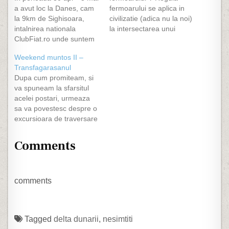
a avut loc la Danes, cam
fermoarului se aplica in
la 9km de Sighisoara,
civilizatie (adica nu la noi)
intalnirea nationala
la intersectarea unui
ClubFiat.ro unde suntem
drum secundar cu unul
membri :) Noi am ajuns
principal cand este
Weekend muntos II –
pe 1 mai din motive de
aglomeratie. Adica tu,
Transfagarasanul
job, ne-am cazat repede
care vii pe principal, lasi
Dupa cum promiteam, si
si am plecat spre
pe ala din dreapta sa
va spuneam la sfarsitul
Sighisoara sa vizitam
intre in fata ta, ala din
acelei postari, urmeaza
cetatea. In mod sigur am
spatele tau il lasa pe
sa va povestesc despre o
uitat…
urmatorul…
excursioara de traversare
a Transfagarasanului,
care de asemenea se afla
Comments
pe BucketList-ul meu.
Ajungem noi sambata
seara acasa pe la ora 11,
rupti de oboseala si de
comments
urcatul pe munte si
incepem un dialog…
Tagged
delta dunarii
,
nesimtiti