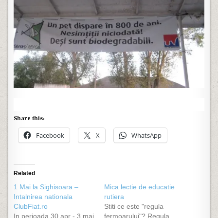
Share this:
Facebook
X
WhatsApp
Related
1 Mai la Sighisoara –
Mica lectie de educatie
Intalnirea nationala
rutiera
ClubFiat.ro
Stiti ce este "regula
In perioada 30 apr - 3 mai
fermoarului"? Regula