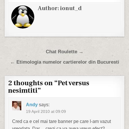
Author:
ionut_d
Post navigation
Chat Roulette →
← Etimologia numelor cartierelor din Bucuresti
2 thoughts on “
Pet versus
nesimtiti
”
Andy
says:
19 April 2010 at 09:09
Cred ca e cel mai tare banner pe care l-am vazut
vreodata. Dar… crezi ca va avea vreun efect?