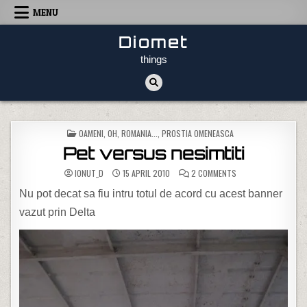
Skip to content
MENU
Diomet
things
POSTED IN
OAMENI
,
OH, ROMANIA...
,
PROSTIA OMENEASCA
Pet versus nesimtiti
ON PET VERSUS NESI
IONUT_D
15 APRIL 2010
2 COMMENTS
Nu pot decat sa fiu intru totul de acord cu acest banner
vazut prin Delta