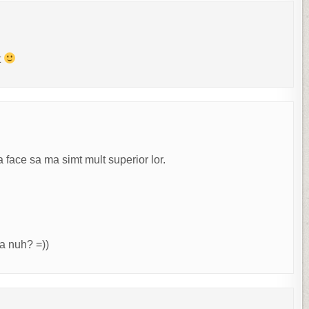
t
 face sa ma simt mult superior lor.
a nuh? =))