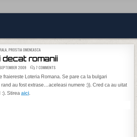
D IN
RALA
,
PROSTIA OMENEASCA
i decat romanii
ON MAI HOTI DECAT ROMANII
 SEPTEMBER 2009
7 COMMENTS
fraiereste Loteria Romana. Se pare ca la bulgari
a rand au fost extrase…aceleasi numere :)). Cred ca au uitat
 :). Stirea
aici
.