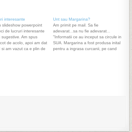
ri interesante
Unt sau Margarina?
n slideshow powerpoint
Am primit pe mail. Sa fie
ci de lucruri interesante
adevarat...sa nu fie adevarat...
i sugestive. Am spus
"Informatii ce au inceput sa circule in
e scot de acolo, apoi am dat
SUA. Margarina a fost produsa inital
 si am vazut ca e plin de
pentru a ingrasa curcanii, pe cand
opiat si eu la mine :)
ceeace a facut in realitate a fost sa-i
omul stranuta i se
omoare. Persoanele care au
sponzorizat investigatia au vrut sa-si
recupereze banii, asa ca…