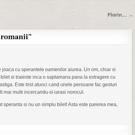
Florin… →
 romanii
”
se joaca cu sperantele oamenilor aiurea. Un om, chiar si
bilet si traieste inca o saptamana pana la extragere cu
astiga. Este trist atunci cand unele persoane fac gesturi
lt mai multi incercandu-si iarasi norocul.
apt speranta si nu un simplu bilet! Asta este parerea mea,