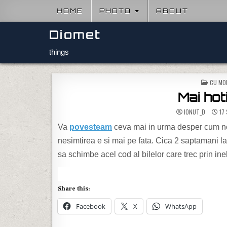
Skip to content
HOME
PHOTO
ABOUT
Diomet
things
POSTE
CU MO
Mai hot
IONUT_D
17
Va
povesteam
ceva mai in urma desper cum ne 
nesimtirea e si mai pe fata. Cica 2 saptamani l
sa schimbe acel cod al bilelor care trec prin inel
Share this:
Facebook
X
WhatsApp