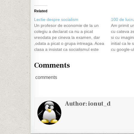
Related
Lectie despre socialism
100 de lucru
Un profesor de economie de la un
Am primit u
colegiu a declarat ca nu a picat
cu cateva ze
vreodata pe cineva la examen, dar
si cu imagin
,odata a picat o grupa intreaga. Acea
initial ca l
clasa a insistat ca socialismul este
cu google-ul
functional si ca nimeni nu arÂ trebui
ele. Le-am c
sa fie sarac si nimeni bogat, toata
Atunci cand 
Comments
lumea EGALA !…
opreste…
comments
Author:
ionut_d