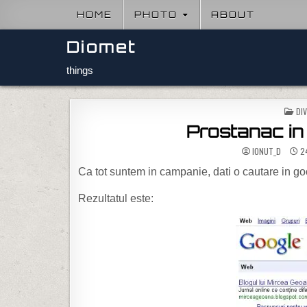
Skip to content
HOME
PHOTO
ABOUT
Diomet
things
PO
DI
Prostanac in 
IONUT_D
24
Ca tot suntem in campanie, dati o cautare in g
Rezultatul este: