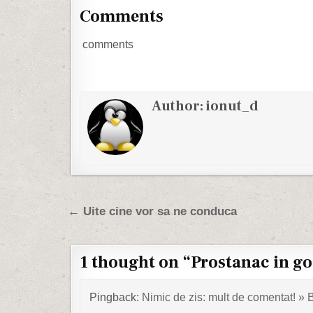
Comments
comments
Author:
ionut_d
Post navigation
← Uite cine vor sa ne conduca
1 thought on “
Prostanac in go
Pingback:
Nimic de zis: mult de comentat! »