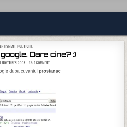
STED IN
VERTISMENT
,
POLITICHIE
google. Oare cine? :)
ON PROSTANAC IN GOOGLE. OARE CINE? :)
 NOVEMBER 2008
1 COMMENT
oogle dupa cuvantul
prostanac