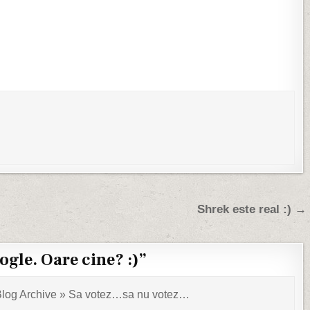
Shrek este real :) →
ogle. Oare cine? :)
”
 Blog Archive » Sa votez…sa nu votez…