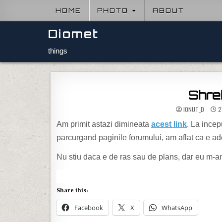
Skip to content
HOME
PHOTO
ABOUT
Diomet
things
Shrek
IONUT_D
2
Am primit astazi dimineata
acest link
. La incep
parcurgand paginile forumului, am aflat ca e ad
Nu stiu daca e de ras sau de plans, dar eu m-
Share this:
Facebook
X
WhatsApp