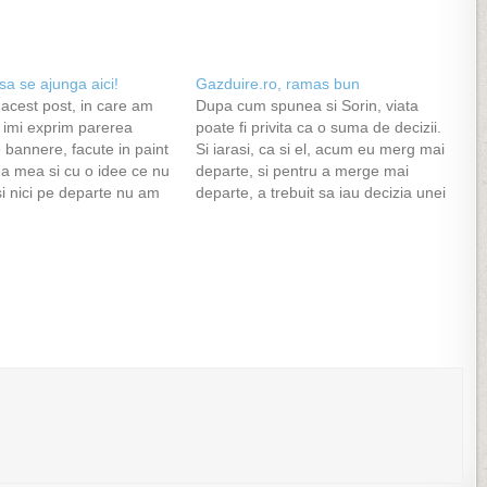
sa se ajunga aici!
Gazduire.ro, ramas bun
 acest post, in care am
Dupa cum spunea si Sorin, viata
a imi exprim parerea
poate fi privita ca o suma de decizii.
 bannere, facute in paint
Si iarasi, ca si el, acum eu merg mai
a mea si cu o idee ce nu
departe, si pentru a merge mai
si nici pe departe nu am
departe, a trebuit sa iau decizia unei
unga la ceva ca aici.(cititi
despartiri, despartiri de Gazduire.ro,
e) Nu am vrut sa se…
copilul meu. Am ajuns la Gazduire.ro
in 2005, si in…