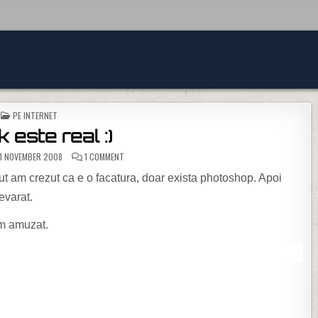
POSTED IN
PE INTERNET
 este real :)
ON SHREK ESTE REAL :)
1 NOVEMBER 2008
1 COMMENT
ut am crezut ca e o facatura, doar exista photoshop. Apoi
evarat.
am amuzat.