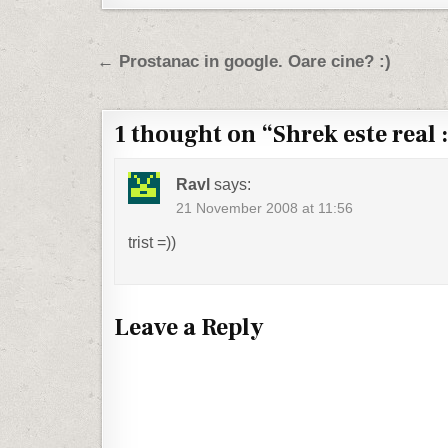
Post navigation
← Prostanac in google. Oare cine? :)
1 thought on “
Shrek este real :
Ravl
says:
21 November 2008 at 11:56
trist =))
Leave a Reply