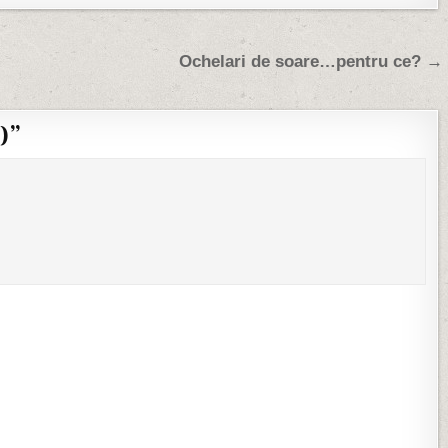
Ochelari de soare…pentru ce? →
)
”