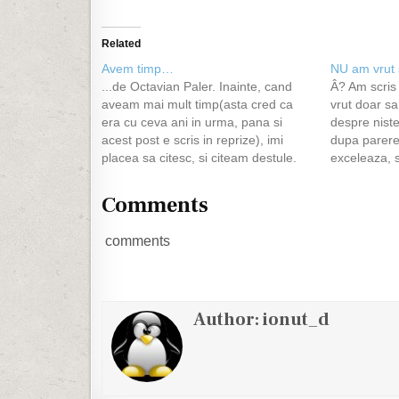
Related
Avem timp…
NU am vrut 
...de Octavian Paler. Inainte, cand
Â? Am scris
aveam mai mult timp(asta cred ca
vrut doar s
era cu ceva ani in urma, pana si
despre niste
acest post e scris in reprize), imi
dupa parere
placea sa citesc, si citeam destule.
exceleaza, 
La un moment dat am primit pe mail
vrut sa se aj
sau messenger o mica povestioara,
comentariil
Comments
un interviu(pe care il voi…
comments
Author:
ionut_d