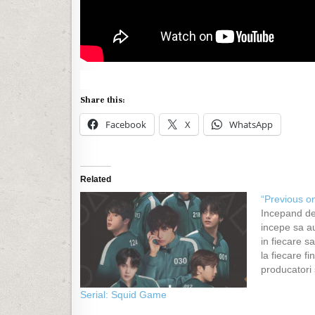
Share this:
Facebook
X
WhatsApp
Related
“Previous o
Incepand de
incepe sa a
in fiecare 
la fiecare f
producatori 
fiecare epis
Serial: Squid Game
timp serialu
"expirat" si