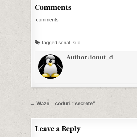
jurul…
Comments
comments
Tagged
serial
,
silo
Author:
ionut_d
Post navigation
← Waze – coduri “secrete”
Leave a Reply