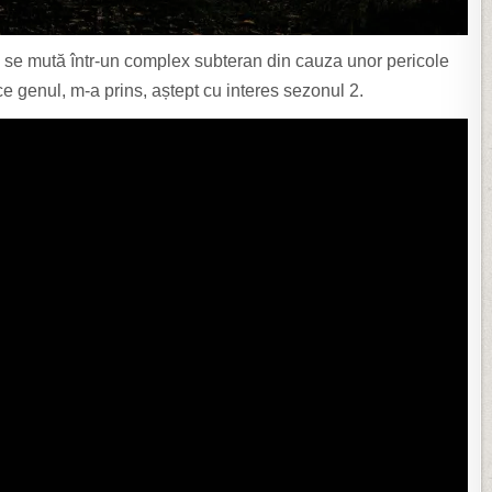
ea se mută într-un complex subteran din cauza unor pericole
ace genul, m-a prins, aștept cu interes sezonul 2.