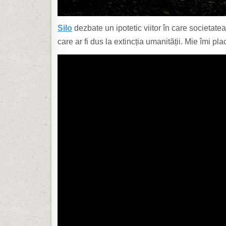
Silo
dezbate un ipotetic viitor în care societat
care ar fi dus la extincția umanității. Mie îmi pl