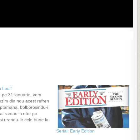
n Lost”
 pe 31 ianuarie, vom
uzim din nou acest refren
saptamana, bolborosindu-i
inal ramas in eter pe
si urandu-le cele bune la
od nou. Am ocolist mult
Serial: Early Edition
l Lost, crezand ca este
 ca actiunea se invarte in