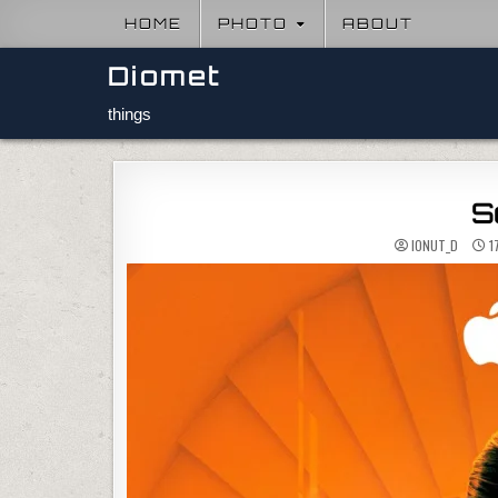
Skip to content
HOME
PHOTO
ABOUT
Diomet
things
Se
IONUT_D
1