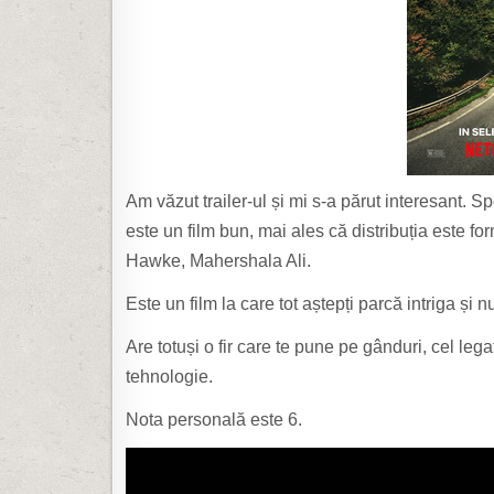
Am văzut trailer-ul și mi s-a părut interesant. Sp
este un film bun, mai ales că distribuția este f
Hawke, Mahershala Ali.
Este un film la care tot aștepți parcă intriga și n
Are totuși o fir care te pune pe gânduri, cel le
tehnologie.
Nota personală este 6.