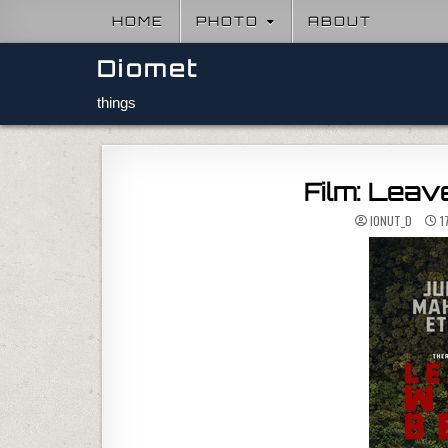
Skip to content
HOME
PHOTO
ABOUT
Diomet
things
Film: Leav
IONUT_D
1