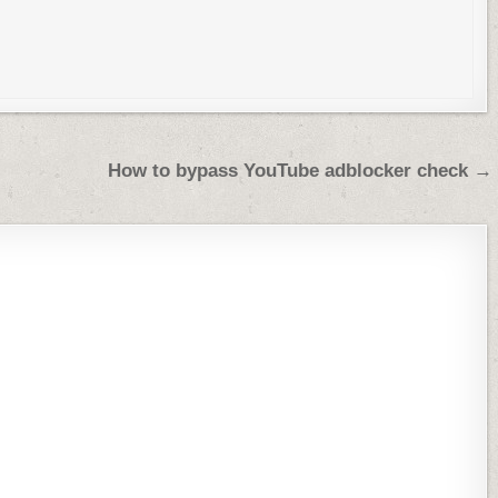
How to bypass YouTube adblocker check →