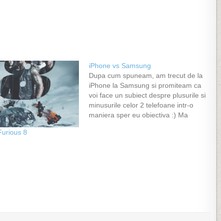
iPhone vs Samsung
Dupa cum spuneam, am trecut de la
iPhone la Samsung si promiteam ca
voi face un subiect despre plusurile si
minusurile celor 2 telefoane intr-o
maniera sper eu obiectiva :) Ma
pregateam sa fac o postare din
Furious 8
aceea cu diferente intre look,
hardware si altele insa voi fi mai
scurt.…