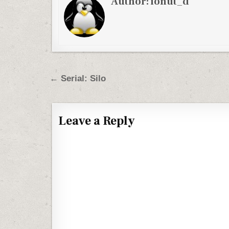
Author:
ionut_d
Post navigation
← Serial: Silo
Leave a Reply