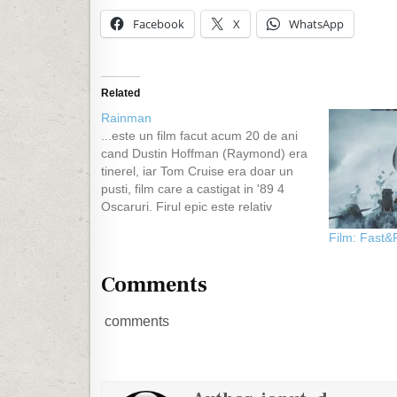
Facebook
X
WhatsApp
Related
Rainman
...este un film facut acum 20 de ani
cand Dustin Hoffman (Raymond) era
tinerel, iar Tom Cruise era doar un
pusti, film care a castigat in '89 4
Oscaruri. Firul epic este relativ
simplu. Charlie Babbitt (Tom Cruise)
Film: Fast&
este un tanar ce are o afacere cu
automobile de lux. Este…
Comments
comments