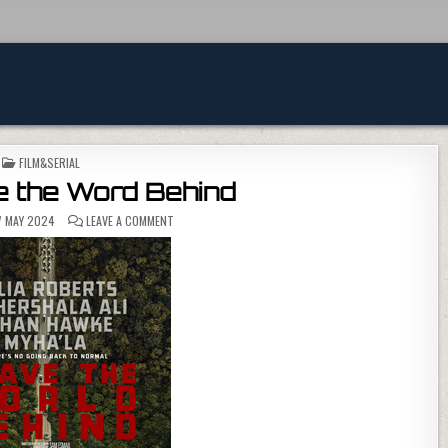
POSTED IN
FILM&SERIAL
e the Word Behind
ON FILM: LEAVE THE WORD BEHIND
7 MAY 2024
LEAVE A COMMENT