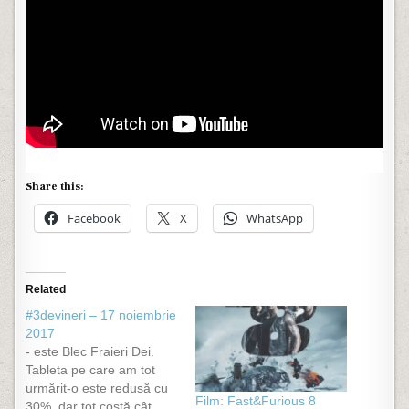
Share this:
Facebook
X
WhatsApp
Related
#3devineri – 17 noiembrie
2017
- este Blec Fraieri Dei.
Tableta pe care am tot
urmărit-o este redusă cu
Film: Fast&Furious 8
30%, dar tot costă cât