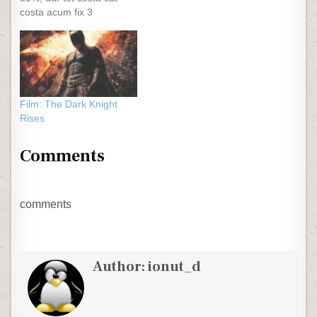
costa acum fix 3
săptămâni. La fel și
celelalte. Matematica
asta... - PSD București
este pe lista angajatorilor
care nu au plătit
contribuțiile CAS și CASS.
Film: The Dark Knight
Este criză, na... …
Rises
Comments
comments
Author:
ionut_d