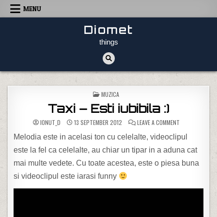
Skip to content
MENU
Diomet
things
POSTED IN
MUZICA
Taxi – Esti iubibila :)
ON TAXI – ESTI 
IONUT_D
13 SEPTEMBER 2012
LEAVE A COMMENT
Melodia este in acelasi ton cu celelalte, videoclipul
este la fel ca celelalte, au chiar un tipar in a aduna cat
mai multe vedete. Cu toate acestea, este o piesa buna
si videoclipul este iarasi funny