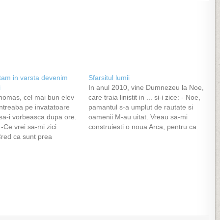
ntam in varsta devenim
Sfarsitul lumii
i
In anul 2010, vine Dumnezeu la Noe,
homas, cel mai bun elev
care traia linistit in ... si-i zice: - Noe,
intreaba pe invatatoare
pamantul s-a umplut de rautate si
sa-i vorbeasca dupa ore.
oamenii M-au uitat. Vreau sa-mi
-Ce vrei sa-mi zici
construiesti o noua Arca, pentru ca
red ca sunt prea
Potopul va veni iar. Sa iei din fiecare
a sa raman in clasa asta,
specie cate un exemplar mascul si
c! As vrea sa trec direct la
femela. Ai la…
orul scolii este