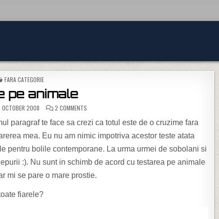
POSTED IN
FARA CATEGORIE
e pe animale
ON TESTE PE ANIMALE
 OCTOBER 2008
2 COMMENTS
mul paragraf te face sa crezi ca totul este de o cruzime fara
 parerea mea. Eu nu am nimic impotriva acestor teste atata
bile pentru bolile contemporane. La urma urmei de sobolani si
 iepurii :). Nu sunt in schimb de acord cu testarea pe animale
iar mi se pare o mare prostie.
ate fiarele?