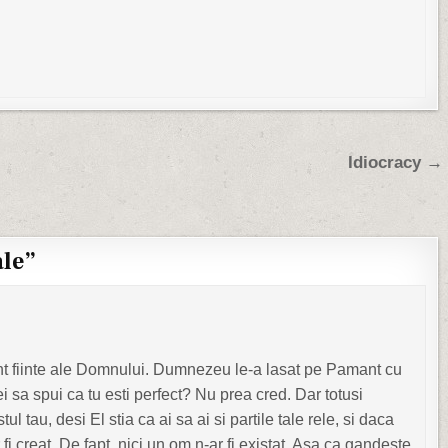
Idiocracy →
ale
”
sunt fiinte ale Domnului. Dumnezeu le-a lasat pe Pamant cu
ei sa spui ca tu esti perfect? Nu prea cred. Dar totusi
 tau, desi El stia ca ai sa ai si partile tale rele, si daca
 fi creat. De fapt, nici un om n-ar fi existat. Asa ca gandeste