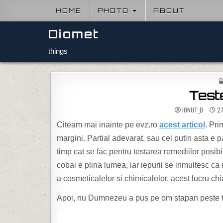
Skip to content
HOME
PHOTO
ABOUT
Diomet
things
Test
IONUT_D
27
Citeam mai inainte pe evz.ro
acest articol
. Pri
margini. Partial adevarat, sau cel putin asta e
timp cat se fac pentru testarea remediilor posi
cobai e plina lumea, iar iepurii se inmultesc ca
a cosmeticalelor si chimicalelor, acest lucru ch
Apoi, nu Dumnezeu a pus pe om stapan peste to