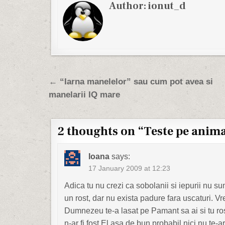
Author:
ionut_d
Post navigation
← “Iarna manelelor” sau cum pot avea si
manelarii IQ mare
2 thoughts on “
Teste pe anim
Ioana
says:
17 January 2009 at 12:23
Adica tu nu crezi ca sobolanii si iepurii nu 
un rost, dar nu exista padure fara uscaturi. Vr
Dumnezeu te-a lasat pe Pamant sa ai si tu rostul
n-ar fi fost El asa de bun probabil nici nu te-ar