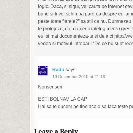
logic. Daca, si sigur, vei cauta pe internet cev
bune si-ti vei schimba parerea despre ei. Ia
peste toate fiarele?” sa stii ca nu. Dumnezeu 
le protejeze, dar oamenii inteleg mereu gresi
eu, si mai documenteza-te si de aici
http://w
vedea si motivul intrebarii “De ce nu sunt re
Radu
says:
10 December 2010 at 21:16
Nonsensuri
ESTI BOLNAV LA CAP
Hai sa te ducem pe tine acolo sa faca teste pe
Leave a Reply