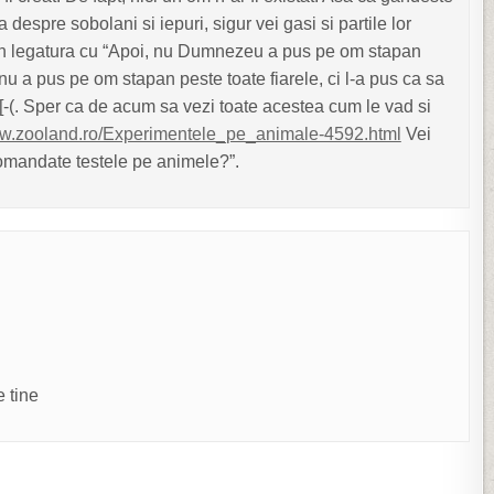
a despre sobolani si iepuri, sigur vei gasi si partile lor
r in legatura cu “Apoi, nu Dumnezeu a pus pe om stapan
nu a pus pe om stapan peste toate fiarele, ci l-a pus ca sa
t[-(. Sper ca de acum sa vezi toate acestea cum le vad si
ww.zooland.ro/Experimentele_pe_animale-4592.html
Vei
comandate testele pe animele?”.
 tine