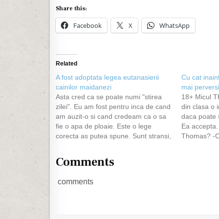
Share this:
Facebook
X
WhatsApp
Related
A fost adoptata legea eutanasierii
Cu cat inai
cainilor maidanezi
mai pervers
Asta cred ca se poate numi "stirea
18+ Micul T
zilei". Eu am fost pentru inca de cand
din clasa o 
am auzit-o si cand credeam ca o sa
daca poate 
fie o apa de ploaie. Este o lege
Ea accepta. 
corecta as putea spune. Sunt stransi,
Thomas? -C
daca in 30 de zile nu au bafta infierii
inteligent c
de vreo familie, sa…
ma plictises
Comments
Liceu. Direct
informat…
comments