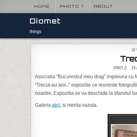
Skip to content
HOME
PHOTO
ABOUT
Diomet
things
POS
DE 
Trec
IONUT_D
28 
Asociatia “Bucurestiul meu drag” impreuna cu Mu
“Trecut-au anii..” expozitie ce reuneste fotografii
noastre. Expozitia se va deschide la sfarsitul lu
Galeria
aici
, si merita vazuta.