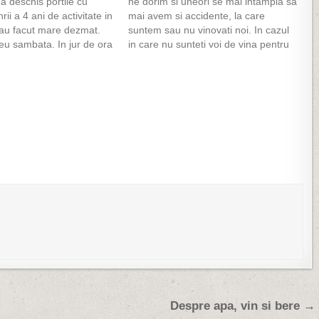
-a deschis portile cu
ne dorim si uneori se mai intampla sa
rii a 4 ani de activitate in
mai avem si accidente, la care
au facut mare dezmat.
suntem sau nu vinovati noi. In cazul
eu sambata. In jur de ora
in care nu sunteti voi de vina pentru
ecat din parcarea din
accident, cum a fost cazul meu in
ului magazin Junior
cateva randuri povestite pe aici, aveti
ai multi membri ai
de urmat…
o…
Despre apa, vin si bere →