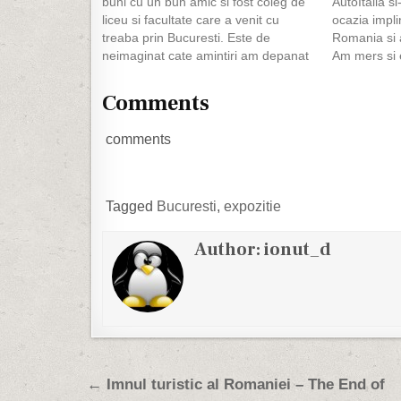
buni cu un bun amic si fost coleg de
AutoItalia si
liceu si facultate care a venit cu
ocazia implin
treaba prin Bucuresti. Este de
Romania si 
neimaginat cate amintiri am depanat
Am mers si 
si cat de repede au trecut niste
11:30 am pl
ore...multe :). Este un sentiment tare
spatele fost
Comments
placut sa te intalnesti cu…
alaturi de m
ClubFiat.r
comments
Tagged
Bucuresti
,
expozitie
Author:
ionut_d
Post navigation
← Imnul turistic al Romaniei – The End of