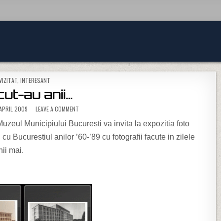
TED IN
VIZITAT
,
INTERESANT
ut-au anii…
ON TRECUT-AU ANII…
APRIL 2009
LEAVE A COMMENT
zeul Municipiului Bucuresti va invita la expozitia foto
 cu Bucurestiul anilor ’60-’89 cu fotografii facute in zilele
nii mai.