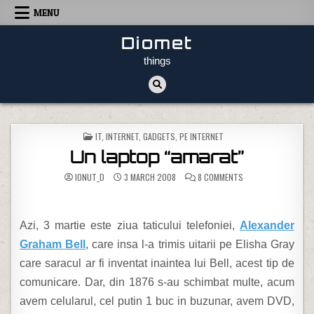
Skip to content
MENU
Diomet
things
POSTED IN
IT, INTERNET, GADGETS
,
PE INTERNET
Un laptop “amarat”
ON UN LAPTOP “AMA
IONUT_D
3 MARCH 2008
8 COMMENTS
Azi, 3 martie este ziua taticului telefoniei,
Alexander
Graham Bell
, care insa l-a trimis uitarii pe Elisha Gray
care saracul ar fi inventat inaintea lui Bell, acest tip de
comunicare. Dar, din 1876 s-au schimbat multe, acum
avem celularul, cel putin 1 buc in buzunar, avem DVD,