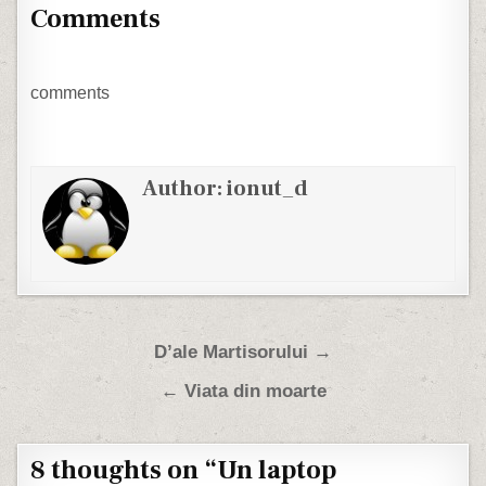
singur cuvant acopera
Comments
cele doua extreme -
Transplantul. La
televiziunea noastra de
scandaluri, crime, violuri
comments
si alte chestiuni de care
suntem satui,…
Author:
ionut_d
Post navigation
D’ale Martisorului →
← Viata din moarte
8 thoughts on “
Un laptop