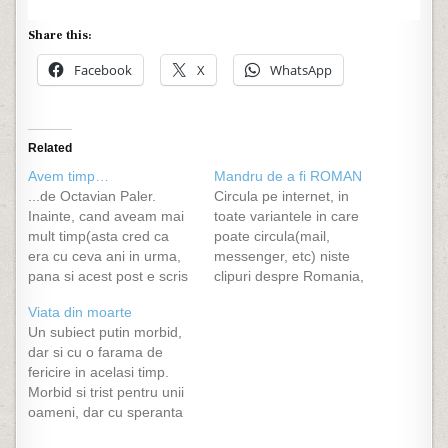
Share this:
Facebook
X
WhatsApp
Related
Avem timp…
Mandru de a fi ROMAN
...de Octavian Paler.
Circula pe internet, in
Inainte, cand aveam mai
toate variantele in care
mult timp(asta cred ca
poate circula(mail,
era cu ceva ani in urma,
messenger, etc) niste
pana si acest post e scris
clipuri despre Romania,
in reprize), imi placea sa
cea pe care invariabil,
Viata din moarte
citesc, si citeam destule.
uneori o ponegrim si ne
Un subiect putin morbid,
La un moment dat am
gandim cat de bine ar fi
dar si cu o farama de
primit pe mail sau
sa o stergem "in afara",
fericire in acelasi timp.
messenger o mica
unde cu siguranta umbla
Morbid si trist pentru unii
povestioara, un
cainii cu covrigi in coada.
oameni, dar cu speranta
interviu(pe care il voi…
Este adevarat ca din
de viata pentru altii. Un
punct…