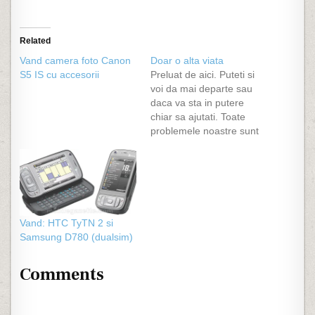
Related
Vand camera foto Canon
Doar o alta viata
S5 IS cu accesorii
Preluat de aici. Puteti si
voi da mai departe sau
daca va sta in putere
chiar sa ajutati. Toate
problemele noastre sunt
nimic, toate dilemele,
inimile sfasiate din
dragoste sau moarte,
ranile exterioare…sunt
nimic. Si pentru a realiza
asta a trebuit sa vad ieri
Vand: HTC TyTN 2 si
un om. Un om care a…
Samsung D780 (dualsim)
Comments