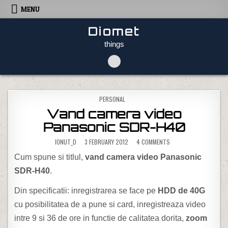
Skip to content
MENU
Diomet
things
POSTED IN
PERSONAL
Vand camera video
Panasonic SDR-H40
ON VAND CAMERA VIDE
IONUT_D
3 FEBRUARY 2012
4 COMMENTS
Cum spune si titlul,
vand camera video Panasonic
SDR-H40
.
Din specificatii: inregistrarea se face pe
HDD de 40G
cu posibilitatea de a pune si card, inregistreaza video
intre 9 si 36 de ore in functie de calitatea dorita,
zoom