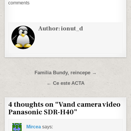
comments
Author:
ionut_d
Post navigation
Familia Bundy, reincepe →
← Ce este ACTA
4 thoughts on “
Vand camera video
Panasonic SDR-H40
”
Mircea
says: