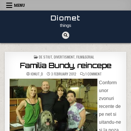
Skip to content
MENU
Diomet
things
POSTED IN
DE STIUT
,
DIVERTISMENT
,
FILM&SERIAL
Familia Bundy, reincepe
ON FAMILIA BUNDY, 
IONUT_D
3 FEBRUARY 2012
1 COMMENT
Conform
unor
zvonuri
recente de
pe net si
uitandu-ne
si la poza