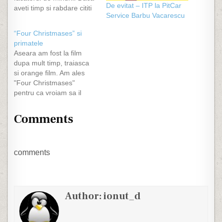
De evitat – ITP la PitCar
aveti timp si rabdare cititi
Service Barbu Vacarescu
viata Sf. Dimitrie aici Ca in
fiecare an, la Bucuresti se
“Four Christmases” si
praznuieste Sf.Dimitrie cel
primatele
nou, Basarabov si toata
Aseara am fost la film
babimea se duce sa se
dupa mult timp, traiasca
inghesuie la moaste.
si orange film. Am ales
Toata babimea din
"Four Christmases"
Bucuresti,…
pentru ca vroiam sa il
vedem si merita, dar am
avut si peripetii In stanga
Comments
mea vin 2 cocalari si 2
pitzipoance, care vorbeau
tare, vorbeau la telefon si
radeau la toate kkt-urile
comments
la…
Author:
ionut_d