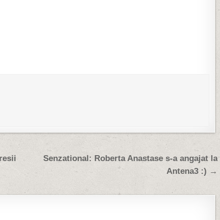
La o prima cautare cu
resii
Senzational: Roberta Anastase s-a angajat la
Antena3 :) →