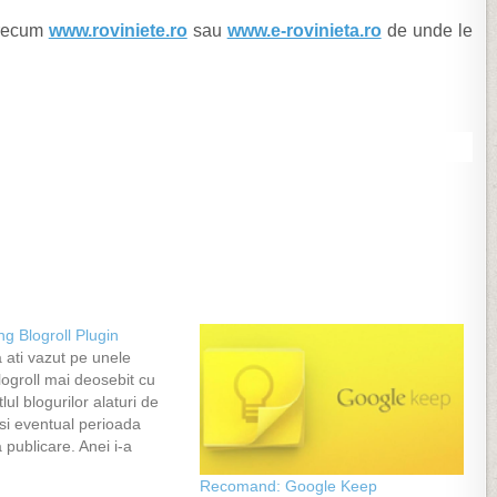
 precum
www.roviniete.ro
sau
www.e-rovinieta.ro
de unde le
g Blogroll Plugin
 ati vazut pe unele
logroll mai deosebit cu
itlul blogurilor alaturi de
 si eventual perioada
a publicare. Anei i-a
nita asta si drept urmare
Recomand: Google Keep
 caut plugin-ul care sa