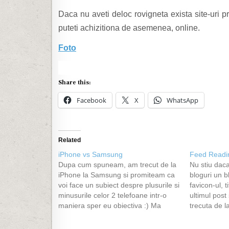
Daca nu aveti deloc rovigneta exista site-uri
puteti achizitiona de asemenea, online.
Foto
Share this:
Facebook
X
WhatsApp
Related
iPhone vs Samsung
Feed Readin
Dupa cum spuneam, am trecut de la
Nu stiu daca
iPhone la Samsung si promiteam ca
bloguri un b
voi face un subiect despre plusurile si
favicon-ul, t
minusurile celor 2 telefoane intr-o
ultimul post
maniera sper eu obiectiva :) Ma
trecuta de l
pregateam sa fac o postare din
placut gasel
aceea cu diferente intre look,
a trebuit sa