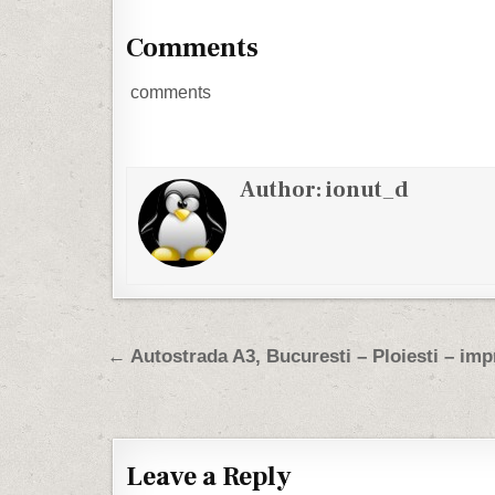
hardware si altele insa voi fi mai
faca asta. 
scurt.…
good…
Comments
comments
Author:
ionut_d
Post navigation
← Autostrada A3, Bucuresti – Ploiesti – imp
Leave a Reply