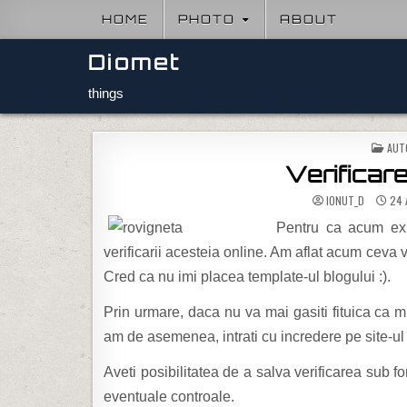
Skip to content
HOME
PHOTO
ABOUT
Diomet
things
POS
AUT
Verificare
IONUT_D
24 
Pentru ca acum exis
verificarii acesteia online. Am aflat acum ceva
Cred ca nu imi placea template-ul blogului :).
Prin urmare, daca nu va mai gasiti fituica ca m
am de asemenea, intrati cu incredere pe sit
Aveti posibilitatea de a salva verificarea sub f
eventuale controale.