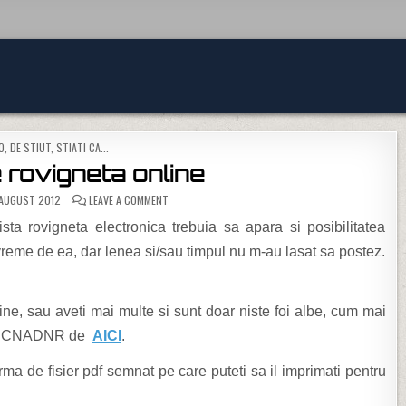
TED IN
O
,
DE STIUT
,
STIATI CA...
 rovigneta online
ON VERIFICARE ROVIGNETA ONLINE
AUGUST 2012
LEAVE A COMMENT
ta rovigneta electronica trebuia sa apara si posibilitatea
 vreme de ea, dar lenea si/sau timpul nu m-au lasat sa postez.
ine, sau aveti mai multe si sunt doar niste foi albe, cum mai
e-ul CNADNR de
AICI
.
orma de fisier pdf semnat pe care puteti sa il imprimati pentru