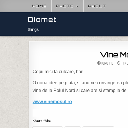
Skip to content
HOME
PHOTO
ABOUT
Diomet
things
Vine Mo
IONUT_D
11 N
Copii mici la culcare, hai!
O noua idee pe piata, si anume convingerea ploz
vine de la Polul Nord si care are si stampila d
www.vinemosul.ro
Share this: