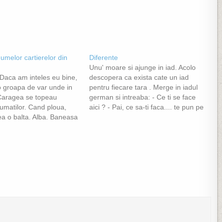
umelor cartierelor din
Diferente
Unu' moare si ajunge in iad. Acolo
 Daca am inteles eu bine,
descopera ca exista cate un iad
 o groapa de var unde in
pentru fiecare tara . Merge in iadul
Caragea se topeau
german si intreaba: - Ce ti se face
umatilor. Cand ploua,
aici ? - Pai, ce sa-ti faca.... te pun pe
ea o balta. Alba. Baneasa
scaunul electric pentru o ora, pe
nului. In cazul de fata,
urma te aseaza pe un pat…
ta banului Dimitrie
eni - Francisc RÃ¡kÃ³czi