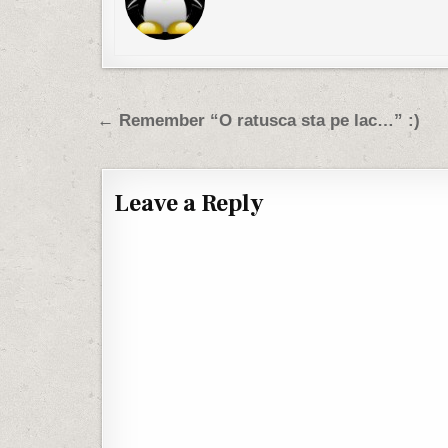
Post navigation
← Remember “O ratusca sta pe lac…” :)
Leave a Reply