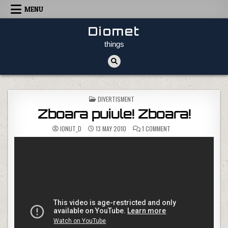
Skip to content
MENU
Diomet
things
POSTED IN
DIVERTISMENT
Zboara puiule! Zboara!
ON ZBOARA PUIULE! ZB
IONUT_D
13 MAY 2010
1 COMMENT