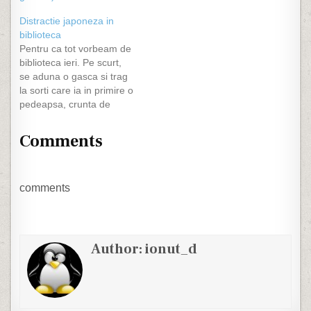
Sorin, nu cred ca as
putea stabili o ordine a
Distractie japoneza in
preferintelor, toate sunt
biblioteca
frumoase…
Pentru ca tot vorbeam de
biblioteca ieri. Pe scurt,
se aduna o gasca si trag
la sorti care ia in primire o
pedeapsa, crunta de
regula, pe care trebuie sa
o execute in liniste. Enjoy
Comments
:)
comments
Author:
ionut_d