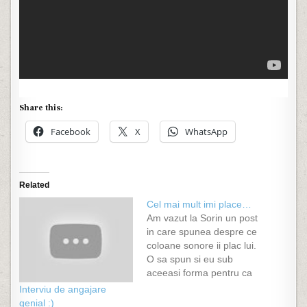
Share this:
Facebook
X
WhatsApp
Related
Cel mai mult imi place…
Am vazut la Sorin un post
in care spunea despre ce
coloane sonore ii plac lui.
O sa spun si eu sub
aceeasi forma pentru ca
nu ma dau in vant dupa
Interviu de angajare
"lepse". Cum spunea si
genial :)