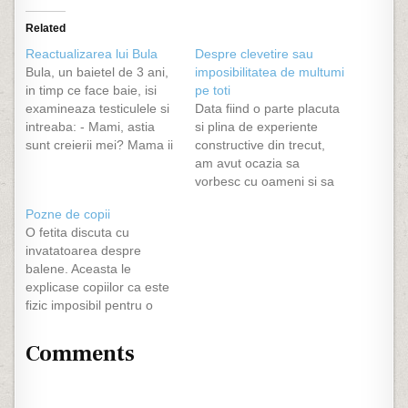
Related
Reactualizarea lui Bula
Despre clevetire sau
Bula, un baietel de 3 ani,
imposibilitatea de multumi
in timp ce face baie, isi
pe toti
examineaza testiculele si
Data fiind o parte placuta
intreaba: - Mami, astia
si plina de experiente
sunt creierii mei? Mama ii
constructive din trecut,
raspunde: - Nu inca,
am avut ocazia sa
dragul meu! - Bula,
vorbesc cu oameni si sa
soldat, trimite acasa un
ascult/invat/asimilez din
Pozne de copii
pachet in care era o
experienta lor. O
O fetita discuta cu
grenada si o notita: -
persoana care mi-a fost
invatatoarea despre
Mama, daca tragi de…
destul de draga si care a
balene. Aceasta le
murit (Dumnezeu sa il
explicase copiilor ca este
ierte), mi-a zis pilda de
fizic imposibil pentru o
mai jos atunci cand
balena sa inghita un om,
aveam…
deoarece, desi este un
Comments
mamifer foarte mare, are
un gat mic. Fetita
sustinea ca Iona a fost