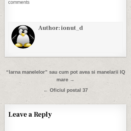
inghitit de o balena.
comments
Nervoasa, invatatoarea a
reluat explicatia... este
FIZIC…
Author:
ionut_d
Post navigation
“Iarna manelelor” sau cum pot avea si manelarii IQ
mare →
← Oficiul postal 37
Leave a Reply