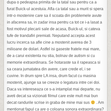
dupa o pedeapsa primita de la tatal sau pentru ca a
furat Buick-ul acestuia. Afla ca tatal sau a murit si spera
intr-o mostenire care sa il scoata din problemele avute
in afacerea sa, in zadar insa pentru ca tot ce i-a lasat a
fost motivul plecarii sale de acasa, Buick-ul, si cateva
tufe de trandafiri premiati. Neputand accepta acest
lucru incerca sa afle cine a mostenit averea de 3
milioane de dolari. Astfel isi gaseste fratele mai mare,
de a carui existenta nu stia, bolnav de autism si cu
memorie extraordinara. Se hotaraste sa il rapeasca si
sa ceara jumatatea din avere, care crede el, i se
cuvine. In drum spre LA insa, drum facut cu masina
mostenit, ajunge sa se creeze o legatura intre cei doi.
Daca va intereseaza ce s-a intamplat mai departe, nu
aveti decat sa vizionati filmul care este mult mai bun
decat randurile scrise in graba de mine mai sus
. Am
mentionat fapul ca are o coloana sonora extraordinara?