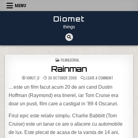
Skip to content
MENU
Diomet
things
POSTED IN
FILM&SERIAL
Rainman
ON RAINMAN
IONUT_D
30 OCTOBER 2008
LEAVE A COMMENT
…este un film facut acum 20 de ani cand Dustin
Hoffman (Raymond) era tinerel, iar Tom Cruise era
doar un pusti, film care a castigat in ’89 4 Oscaruri.
Firul epic este relativ simplu. Charlie Babbitt (Tom
Cruise) este un tanar ce are o afacere cu automobile
de lux. Este plecat de acasa de la varsta de 14 ani,